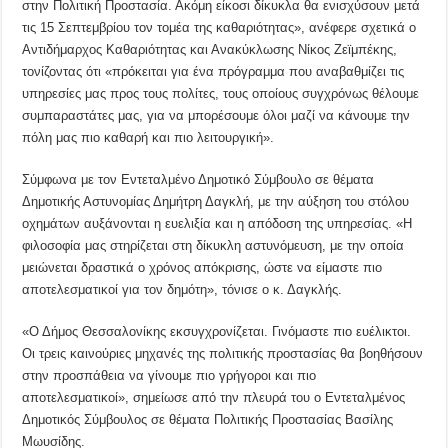
στην Πολιτική Προστασία. Ακόμη είκοσι δίκυκλα θα ενισχύσουν μετά
τις 15 Σεπτεμβρίου τον τομέα της καθαριότητας», ανέφερε σχετικά ο
Αντιδήμαρχος Καθαριότητας και Ανακύκλωσης Νίκος Ζεϊμπέκης,
τονίζοντας ότι «πρόκειται για ένα πρόγραμμα που αναβαθμίζει τις
υπηρεσίες μας προς τους πολίτες, τους οποίους συγχρόνως θέλουμε
συμπαραστάτες μας, για να μπορέσουμε όλοι μαζί να κάνουμε την
πόλη μας πιο καθαρή και πιο λειτουργική».
Σύμφωνα με τον Εντεταλμένο Δημοτικό Σύμβουλο σε θέματα
Δημοτικής Αστυνομίας Δημήτρη Δαγκλή, με την αύξηση του στόλου
οχημάτων αυξάνονται η ευελιξία και η απόδοση της υπηρεσίας. «Η
φιλοσοφία μας στηρίζεται στη δίκυκλη αστυνόμευση, με την οποία
μειώνεται δραστικά ο χρόνος απόκρισης, ώστε να είμαστε πιο
αποτελεσματικοί για τον δημότη», τόνισε ο κ. Δαγκλής.
«Ο Δήμος Θεσσαλονίκης εκσυγχρονίζεται. Γινόμαστε πιο ευέλικτοι.
Οι τρεις καινούριες μηχανές της πολιτικής προστασίας θα βοηθήσουν
στην προσπάθεια να γίνουμε πιο γρήγοροι και πιο
αποτελεσματικοί», σημείωσε από την πλευρά του ο Εντεταλμένος
Δημοτικός Σύμβουλος σε θέματα Πολιτικής Προστασίας Βασίλης
Μωυσίδης.