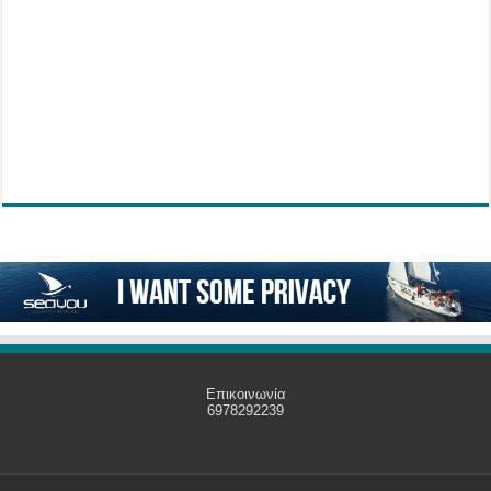
Επικοινωνία
6978292239