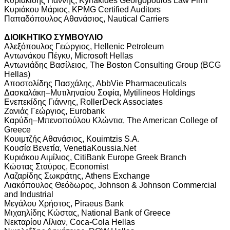
Κυριακίδης Γιάννης, Kyriakides Georgopoulos Law Firm
Κυριάκου Μάριος, KPMG Certified Auditors
Παπαδόπουλος Αθανάσιος, Νautical Carriers
ΔΙΟΙΚΗΤΙΚΟ ΣΥΜΒΟΥΛΙΟ
Αλεξόπουλος Γεώργιος, Hellenic Petroleum
Αντωνάκου Πέγκυ, Microsoft Hellas
Αντωνιάδης Βασίλειος, The Boston Consulting Group (BCG
Hellas)
Αποστολίδης Πασχάλης, AbbVie Pharmaceuticals
Δασκαλάκη–Μυτιληναίου Σοφία, Mytilineos Holdings
Ενεπεκίδης Γιάννης, RollerDeck Associates
Ζανιάς Γεώργιος, Eurobank
Καρύδη–Μπενοπούλου Κλώντια, The American College of
Greece
Κουιμτζής Αθανάσιος, Kouimtzis S.A.
Κουσία Βενετία, VenetiaKoussia.Νet
Κυριάκου Αιμίλιος, CitiBank Europe Greek Branch
Κώστας Σταύρος, Economist
Λαζαρίδης Σωκράτης, Athens Exchange
Λιακόπουλος Θεόδωρος, Johnson & Johnson Commercial
and Industrial
Μεγάλου Χρήστος, Piraeus Bank
Μιχαηλίδης Κώστας, National Bank of Greece
Νεκταρίου Λίλιαν, Coca-Cola Hellas