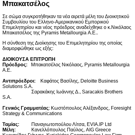
Μπακατσέλος
Σε σώμα συγκροτήθηκαν τα νέα αιρετά μέλη του Διοικητικού
Συμβουλίου του Ελληνο-Αμερικανικού Εμπορικού
Επιμελητηρίου και νέος πρόεδρος αναδείχθηκε ο κ.Νικόλαος
Μπακατσέλος της Pyramis Metallourgia Α.Ε..
Η σύνθεση της Διοίκησης του Επιμελητηρίου της οποίας
διαμορφώθηκε ως εξής:
ΔΙΟΙΚΟΥΣΑ ΕΠΙΤΡΟΠΗ
Πρόεδρος:
Μπακατσέλος Νικόλαος, Pyramis Metallourgia
A.E.
Αντιπρόεδροι:
Καφάτος Βασίλης, Deloitte Business
Solutions S.A.
Σαρακάκης Ιωάννης Δ., Saracakis Brothers
S.A.
Γενικός Γραμματέας
: Κωστόπουλος Αλέξανδρος, Foresight
Strategy & Communications
Ταμίας:
Παναγιωτοπούλου Λίτσα, EVIA.IP Ltd
Μέλη:
Κανελλόπουλος Παύλος, AIG Greece