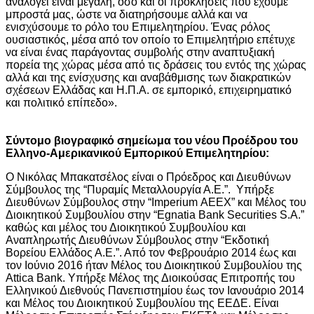
αναλογεί είναι μεγάλη, όσο και οι προκλήσεις που έχουμε
μπροστά μας, ώστε να διατηρήσουμε αλλά και να
ενισχύσουμε το ρόλο του Επιμελητηρίου. Ένας ρόλος
ουσιαστικός, μέσα από τον οποίο το Επιμελητήριο επέτυχε
να είναι ένας παράγοντας συμβολής στην αναπτυξιακή
πορεία της χώρας μέσα από τις δράσεις του εντός της χώρας
αλλά και της ενίσχυσης και αναβάθμισης των διακρατικών
σχέσεων Ελλάδας και Η.Π.Α. σε εμπορικό, επιχειρηματικό
και πολιτικό επίπεδο».
Σύντομο βιογραφικό σημείωμα του νέου Προέδρου του
Ελληνο-Αμερικανικού Εμπορικού Επιμελητηρίου:
Ο Νικόλας Μπακατσέλος είναι ο Πρόεδρος και Διευθύνων
Σύμβουλος της “Πυραμίς Μεταλλουργία Α.Ε.”. Υπήρξε
Διευθύνων Σύμβουλος στην “Imperium ΑΕΕΧ” και Μέλος του
Διοικητικού Συμβουλίου στην “Egnatia Bank Securities S.A.”
καθώς και μέλος του Διοικητικού Συμβουλίου και
Αναπληρωτής Διευθύνων Σύμβουλος στην “Εκδοτική
Βορείου Ελλάδος Α.Ε.”. Από τον Φεβρουάριο 2014 έως και
τον Ιούνιο 2016 ήταν Μέλος του Διοικητικού Συμβουλίου της
Attica Bank. Υπήρξε Μέλος της Διοικούσας Επιτροπής του
Ελληνικού Διεθνούς Πανεπιστημίου έως τον Ιανουάριο 2014
και Μέλος του Διοικητικού Συμβουλίου της ΕΕΔΕ. Είναι