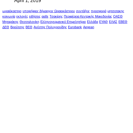
April 1, 2019
ωραιόκαστρο
υποψήφιος δήμαρχος Ωραιοκάστρου
συντάξεις
προσφορά
μητσοτακης
κοινωνία
εκλογές
ειδήσεις
ααδε
Τσακίρης
Περιφέρεια Κεντρικής Μακεδονίας
ΟΑΣΘ
Μηταράκης
Θεσσαλονίκη
Ελληνογερμανικό Επιμελητήριο
Ελλάδα
ΕΥΑΘ
ΕΛΑΣ
ΕΒΕΘ
ΔΕΘ
Βρούτσης
ΒΕΘ
Ανέστης Πολυχρονίδης
Eurobank
Aegean