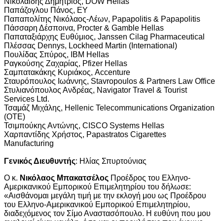
Νικολαΐδης Δημήτριος, DOW Hellas
Παπάζογλου Πάνος, EY
Παπαπολίτης Νικόλαος-Λέων, Papapolitis & Papapolitis
Πάσσαρη Δέσποινα, Procter & Gamble Hellas
Παπαταξιάρχης Ευθύμιος, Janssen Cilag Pharmaceutical
Πλέσσας Dennys, Lockheed Martin (International)
Πουλίδας Σπύρος, IBM Hellas
Ραγκούσης Ζαχαρίας, Pfizer Hellas
Σαμπατακάκης Κυριάκος, Accenture
Σταυρόπουλος Ιωάννης, Stavropoulos & Partners Law Office
Στυλιανόπουλος Ανδρέας, Navigator Travel & Tourist
Services Ltd.
Τσαμάζ Μιχάλης, Hellenic Telecommunications Organization
(OTE)
Τσιμπούκης Αντώνης, CISCO Systems Hellas
Χαρπαντίδης Χρήστος, Papastratos Cigarettes
Manufacturing
Γενικός Διευθυντής
: Ηλίας Σπυρτούνιας
Ο κ.
Νικόλαος Μπακατσέλος
Προέδρος του Ελληνο-
Αμερικανικού Εμπορικού Επιμελητηρίου του δήλωσε:
«Αισθάνομαι μεγάλη τιμή με την εκλογή μου ως Προέδρου
του Ελληνο-Αμερικανικού Εμπορικού Επιμελητηρίου,
διαδεχόμενος τον Σίμο Αναστασόπουλο. Η ευθύνη που μου