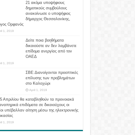
21 ακόμα υποψήφιους
δημοτικούς συμβούλους
ανακοίνωσε ο υποψήφιος
δήμαρχος Θεσσαλονίκης,
ργος Ορφανός
ril 1, 2019
Δείτε ποια βοηθήματα
δικαιούστε αν δεν λαμβάνετε
επίδομα ανεργίας από τον
ΟΑΕΔ
ril 1, 2019
ΣΒΕ:Διανοίγονται προοπτικές
επίλυσης των προβλημάτων
στο Καλοχώρι
April 1, 2019
 5 Απριλίου θα καταβληθούν τα προνοιακά
αναπηρικά επιδόματα σε δικαιούχους οι
οι υπέβαλλαν αίτηση μέσω της ηλεκτρονικής
ικασίας
ril 1, 2019