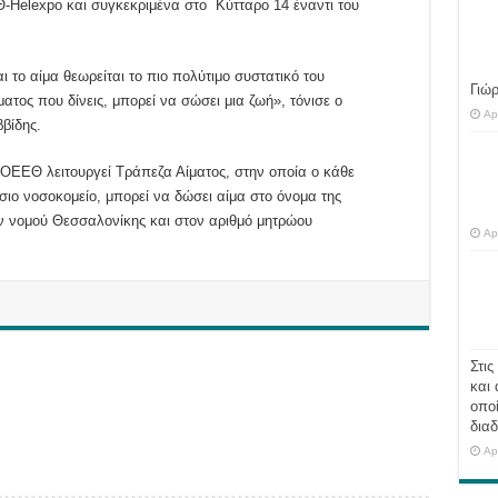
Θ-Helexpo και συγκεκριμένα στο Κύτταρο 14 έναντι του
ι το αίμα θεωρείται το πιο πολύτιμο συστατικό του
Γιώ
τος που δίνεις, μπορεί να σώσει μια ζωή», τόνισε ο
Ap
βίδης.
η ΟΕΕΘ λειτουργεί Τράπεζα Αίματος, στην οποία ο κάθε
σιο νοσοκομείο, μπορεί να δώσει αίμα στο όνομα της
νομού Θεσσαλονίκης και στον αριθμό μητρώου
Ap
222.
Στις
και 
οποί
διαδ
Ap