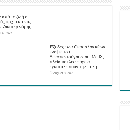
 από τη ζωή ο
ός αρχιτέκτονας,
ης Αικατερινάρης
t 8, 2026
Έξοδος των Θεσσαλονικέων
ενόψει του
Δεκαπενταύγουστου: Με ΙΧ,
πλοία και λεωφορεία
εγκαταλείπουν την πόλη
August 8, 2026