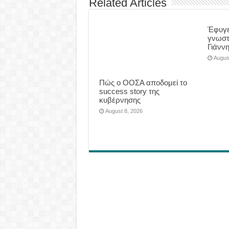
Related Articles
Έφυγε
γνωστ
Γιάνν
Augus
Πώς ο ΟΟΣΑ αποδομεί το
success story της
κυβέρνησης
August 8, 2026