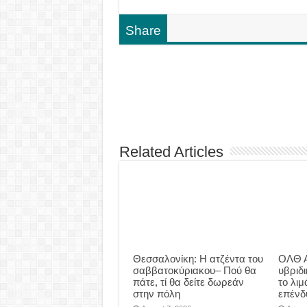
Share
Related Articles
Θεσσαλονίκη: Η ατζέντα του
ΟΛΘ Α
σαββατοκύριακου– Πού θα
υβριδ
πάτε, τί θα δείτε δωρεάν
το λιμ
στην πόλη
επένδ