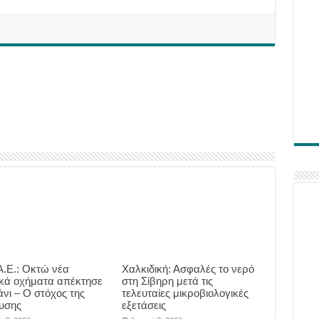
.Ε.: Οκτώ νέα
Χαλκιδική: Ασφαλές το νερό
ικά οχήματα απέκτησε
στη Σίβηρη μετά τις
άνι – Ο στόχος της
τελευταίες μικροβιολογικές
υσης
εξετάσεις