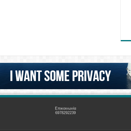
Επικοινωνία
6978292239