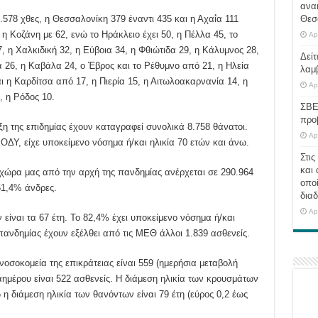
ανα
1.578 χθες, η Θεσσαλονίκη 379 έναντι 435 και η Αχαΐα 111
Θεσ
 η Κοζάνη με 62, ενώ το Ηράκλειο έχει 50, η Πέλλα 45, το
Ap
7, η Χαλκιδική 32, η Εύβοια 34, η Φθιώτιδα 29, η Κάλυμνος 28,
Δείτ
α 26, η Καβάλα 24, ο Έβρος και το Ρέθυμνο από 21, η Ηλεία
λαμ
ι η Καρδίτσα από 17, η Πιερία 15, η Αιτωλοακαρνανία 14, η
Ap
, η Ρόδος 10.
ΣΒΕ
προ
ρξη της επιδημίας έχουν καταγραφεί συνολικά 8.758 θάνατοι.
Ap
ΔΥ, είχε υποκείμενο νόσημα ή/και ηλικία 70 ετών και άνω.
Στις
και 
χώρα μας από την αρχή της πανδημίας ανέρχεται σε 290.964
οποί
51,4% άνδρες.
διαδ
Ap
είναι τα 67 έτη. To 82,4% έχει υποκείμενο νόσημα ή/και
πανδημίας έχουν εξέλθει από τις ΜΕΘ άλλοι 1.839 ασθενείς.
οσοκομεία της επικράτειας είναι 559 (ημερήσια μεταβολή
ημέρου είναι 522 ασθενείς. Η διάμεση ηλικία των κρουσμάτων
ώ η διάμεση ηλικία των θανόντων είναι 79 έτη (εύρος 0,2 έως