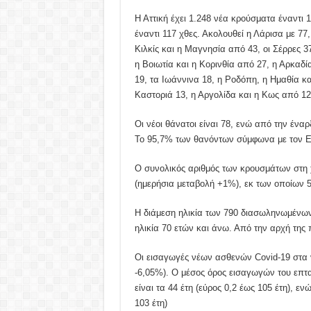
Η Αττική έχει 1.248 νέα κρούσματα έναντι 
έναντι 117 χθες. Ακολουθεί η Λάρισα με 77,
Κιλκίς και η Μαγνησία από 43, οι Σέρρες 3
η Βοιωτία και η Κορινθία από 27, η Αρκαδί
19, τα Ιωάννινα 18, η Ροδόπη, η Ημαθία κα
Καστοριά 13, η Αργολίδα και η Κως από 12
Οι νέοι θάνατοι είναι 78, ενώ από την ένα
Το 95,7% των θανόντων σύμφωνα με τον ΕΟ
Ο συνολικός αριθμός των κρουσμάτων στη 
(ημερήσια μεταβολή +1%), εκ των οποίων 
Η διάμεση ηλικία των 790 διασωληνωμένων 
ηλικία 70 ετών και άνω. Από την αρχή της 
Οι εισαγωγές νέων ασθενών Covid-19 στα ν
-6,05%). Ο μέσος όρος εισαγωγών του επτα
είναι τα 44 έτη (εύρος 0,2 έως 105 έτη), εν
103 έτη)