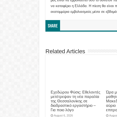
μας είναι να εμβολιαστεί όσο το δυνατόν π
να καταφέρει η Ελλάδα. Η πίεση θα είναι 
εκατομμύρια εμβολιασμούς μέσα σε εβδομά
Share
Related Articles
Eχεδώρου Φύσις: Εθελοντές
Ώρα μ
μετέτρεψαν τη νέα παραλία
μαθητ
της Θεσσαλονίκης σε
Μακεδ
διαδραστικό εργαστήριο –
αύριο
Για ποιο λόγο
επιτρ
August 6, 2026
Augus