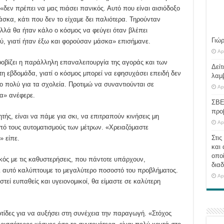
δεν πρέπει να μας πιάσει πανικός. Αυτό που είναι αισιόδοξο
σκα, κάτι που δεν το είχαμε δει παλιότερα. Τηρούνταν
λλά θα ήταν κάλο ο κόσμος να φεύγει όταν βλέπει
Γιώ
ύ, γιατί ήταν έξω και φορούσαν μάσκα» επισήμανε.
Ap
φοβίζει η παράλληλη επαναλειτουργία της αγοράς και των
Δείτ
η εβδομάδα, γιατί ο κόσμος μπορεί να εφησυχάσει επειδή δεν
λαμ
 πολύ για τα σχολεία. Προτιμώ να συναντιούνται σε
Ap
α» ανέφερε.
ΣΒΕ
προ
ής, είναι να πάμε για σκι, να επιτραπούν κινήσεις μη
Ap
από τους αυτοματισμούς των μέτρων. «Χρειαζόμαστε
Στις
» είπε.
και 
οποί
κός με τις καθυστερήσεις, που πάντοτε υπάρχουν,
διαδ
νει αυτό καλύπτουμε το μεγαλύτερο ποσοστό του προβλήματος.
Ap
εί ευπαθείς και υγειονομικοί, θα είμαστε σε καλύτερη
αρτίδες για να αυξήσει στη συνέχεια την παραγωγή. «Στόχος