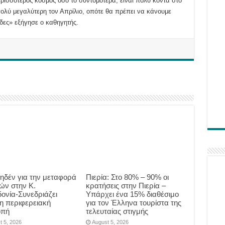
ερισσότερος κόσμος όσο το συντομότερα, είναι πολύ κοντά στο
πολύ μεγαλύτερη τον Απρίλιο, οπότε θα πρέπει να κάνουμε
δες» εξήγησε ο καθηγητής.
ηδέν για την μεταφορά
Πιερία: Στο 80% – 90% οι
ών στην Κ.
κρατήσεις στην Πιερία –
ονία-Συνεδριάζει
Υπάρχει ένα 15% διαθέσιμο
 η περιφερειακή
για τον Έλληνα τουρίστα της
οπή
τελευταίας στιγμής
t 5, 2026
August 5, 2026