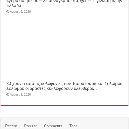
«γηραιά» ήπειρο – Σε συναγερμό οι αρχές – Τί γίνεται με την
Ελλάδα
August 9, 2026
30 χρόνια από τις δολοφονίες των Τάσου Ισαάκ και Σολωμού
Σολωμού οι δράστες κυκλοφορούν ελεύθεροι…
August 9, 2026
Recent
Popular
Comments
Tags