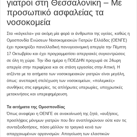
γιατροί στη Θεσσαλονίκη – Με
προσωπικό ασφαλείας τα
νοσοκομεία
Στα «κάγκελα» για ακόμη μία φορά οι άνθρωποι της υγείας, καθώς η
Ομοσπονδία Ενώσεων Νοσοκομειακών Γιατρών Ελλάδας (ΟΕΝΓΕ)
έχει προκηρύξει πανελλαδική πανυγειονομική απεργία την Πέμπτη
17 Οκτωβρίου και έχει προγραμματίσει απεργιακές συγκεντρώσεις
σε όλη τη χώρα. Την ίδια ημέρα η ΠΟΕΔΗΝ προχωρά σε 24ωρη
απεργία στην περιφέρεια και σε στάση εργασίας στην Αττική. Η
ατζέντα με τα αιτήματα των νοσοκομειακών γιατρών είναι μεγάλη,
όπως: ανεπαρκή στελέχωση των νοσοκομείων, «πολεμικές»
συνθήκες στις εφημερίες, τις απλήρωτες υπερωρίες, υποχρωτικές
μετακινήσεις και υπερεφημέρευση.
Τα αιτήματα της Ομοσπονδίας
Όπως αναφέρει η ΟΕΝΓΕ σε ανακοίνωσή της ζητά, «αυξήσεις,
προσλήψεις μόνιμων γιατρών που δεν αναπληρώνουν ούτε καν τις
συνταξιοδοτήσεις, πόσο μάλλον τα τραγικά κενά των
απαρχαιωμένων οργανισμών. Απογείωση των ελαστικών