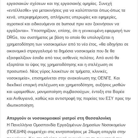
εργασιακών σχέσεων και της εργασιακής ομηρίας. Συνεχή
«εντέλλεσθε» για μετακινήσεις για να καλύπτονται όπως-όπως τα
κενά, υπερεφημέρευση, απλήρωτες υπερωρίες και εφημερίες,
αγροτικοί και ειδικευόμενοι σε burnout πριν καν ξεκινήσουν να
εργάζονται». Υποστηρίζουν, επίσης, ότι η γενικευμένη εφαρμογή των
DRGs, του συστήματος με βάση το οποίο θα υπολογίζεται η
χρηματοδότηση των νοσοκομείων από το νέο έτος, «θα οδηγήσει σε
οικονομικό στραγγαλισμό τα δημόσια νοσοκομεία που δε θα
εξασφαλίζουν έσοδα από τους ασθενείς πελάτες. Από αυτό θα
εξαρτάται το ύψος της χρηματοδότησης και η στελέχωση σε
προσωπικό. Νέος γύρος λουκέτων σε τμήματα, κλινικές,
νοσοκομεία», επισημαίνεται στην ανακοίνωση της ΟΕΝΓΕ. Και
διεκδικεί επαρκή στελέχωση και χρηματοδότηση, αυξήσεις μισθών
και ωρομισθίων, μονιμοποίηση συμβασιούχων, ένταξη στα Βαρέα
και Ανθυγιεινά, καθώς και αντιστροφή της πορείας του ΕΣΥ προς την
ιδιωτικοποίηση.
Απεργούν οι νοσοκομειακοί γιατροί στη Θεσσαλονίκη
Η Πανελλήνια Ομοσπονδία Εργαζομένων Δημοσίων Νοσοκομείων
(ΠΟΕΔΗΝ) συμμετέχει στις κινητοποιήσεις με 24ωρη απεργία στην