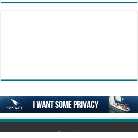
Επικοινωνία
6978292239