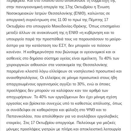
περιφέρεια. Και στο πλαίσιο αυτό ανακοίνωσε τη συμμετοχή της
στην πανυγειονομική απεργία της 17ης Οκτωβρίου η Ένωση
Νοσοκομειακών Ιατρών Θεσσαλονίκης (ΕΝΙΘ), καλώντας σε
απεργιακή συγκέντρωση στις 11.00 το πρωί της Πέμπτης 17
Οκτωβρίου στο υπουργείο Μακεδονίας-Θράκης. Όπως επισημαίνει
μεταξύ άλλων σε ανακοίνωσή της η ΕΝΙΘ «η κυβέρνηση και το
υπουργείο παρά την προσπάθειά τους να παρουσιάσουν το μαύρο-
άσπρο για την κατάσταση του ΕΣΥ, δεν μπορούν να πείσουν
κανέναν. Η καθημερινότητα που βιώνουμε οι υγειονομικοί και οι
ασθενείς στο δημόσιο σύστημα υγείας είναι αμείλικτη. Το 40% των
χειρουργικών αιθουσών στα νοσοκομεία της Θεσσαλονίκης
παραμένει κλειστό λόγω ελλείψεων σε νοσηλευτικό προσωπικό και
αναισθησιολόγους. Οι ελλείψεις σε μόνιμο προσωπικό στους ήδη
απαρχαιωμένους οργανισμούς αγγίζει το 30%, ενώ οι όποιες
προσλήψεις δεν μπορούν να καλύψουν καν τον αριθμό των
αποχωρήσεων. Το 40% των εργαζόμενων δεν έχει μόνιμη σχέση
εργασίας και βρίσκεται συνεχώς υπό το καθεστώς απόλυσης, όπως
οι συνάδελφοι σε καθαριότητα και φύλαξη στο ΨΝΘ και το
Παπανικολάου, που απολύθηκαν για να αναλάβουν εργολαβικές
εταιρείες. Στις 17 Οκτωβρίου απεργούμε. Παλεύουμε για μαζικές
μόνιμες προσλήψεις γιατρών με πλήρη και αποκλειστική λειτουργία