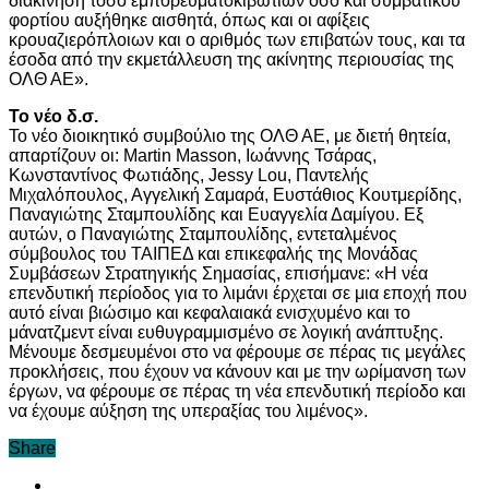
διακίνηση τόσο εμπορευματοκιβωτίων όσο και συμβατικού
φορτίου αυξήθηκε αισθητά, όπως και οι αφίξεις
κρουαζιερόπλοιων και ο αριθμός των επιβατών τους, και τα
έσοδα από την εκμετάλλευση της ακίνητης περιουσίας της
ΟΛΘ ΑΕ».
Το νέο δ.σ.
Το νέο διοικητικό συμβούλιο της ΟΛΘ ΑΕ, με διετή θητεία,
απαρτίζουν οι: Martin Masson, Ιωάννης Τσάρας,
Κωνσταντίνος Φωτιάδης, Jessy Lou, Παντελής
Μιχαλόπουλος, Αγγελική Σαμαρά, Ευστάθιος Κουτμερίδης,
Παναγιώτης Σταμπουλίδης και Ευαγγελία Δαμίγου. Εξ
αυτών, ο Παναγιώτης Σταμπουλίδης, εντεταλμένος
σύμβουλος του ΤΑΙΠΕΔ και επικεφαλής της Μονάδας
Συμβάσεων Στρατηγικής Σημασίας, επισήμανε: «Η νέα
επενδυτική περίοδος για το λιμάνι έρχεται σε μια εποχή που
αυτό είναι βιώσιμο και κεφαλαιακά ενισχυμένο και το
μάνατζμεντ είναι ευθυγραμμισμένο σε λογική ανάπτυξης.
Μένουμε δεσμευμένοι στο να φέρουμε σε πέρας τις μεγάλες
προκλήσεις, που έχουν να κάνουν και με την ωρίμανση των
έργων, να φέρουμε σε πέρας τη νέα επενδυτική περίοδο και
να έχουμε αύξηση της υπεραξίας του λιμένος».
Share