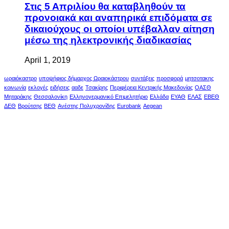
Στις 5 Απριλίου θα καταβληθούν τα
προνοιακά και αναπηρικά επιδόματα σε
δικαιούχους οι οποίοι υπέβαλλαν αίτηση
μέσω της ηλεκτρονικής διαδικασίας
April 1, 2019
ωραιόκαστρο
υποψήφιος δήμαρχος Ωραιοκάστρου
συντάξεις
προσφορά
μητσοτακης
κοινωνία
εκλογές
ειδήσεις
ααδε
Τσακίρης
Περιφέρεια Κεντρικής Μακεδονίας
ΟΑΣΘ
Μηταράκης
Θεσσαλονίκη
Ελληνογερμανικό Επιμελητήριο
Ελλάδα
ΕΥΑΘ
ΕΛΑΣ
ΕΒΕΘ
ΔΕΘ
Βρούτσης
ΒΕΘ
Ανέστης Πολυχρονίδης
Eurobank
Aegean