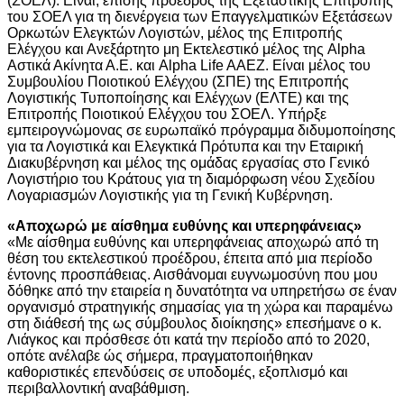
(ΣΟΕΛ). Είναι, επίσης πρόεδρος της Εξεταστικής Επιτροπής
του ΣΟΕΛ για τη διενέργεια των Επαγγελματικών Εξετάσεων
Ορκωτών Ελεγκτών Λογιστών, μέλος της Επιτροπής
Ελέγχου και Ανεξάρτητο μη Εκτελεστικό μέλος της Alpha
Αστικά Ακίνητα Α.Ε. και Alpha Life AAEZ. Είναι μέλος του
Συμβουλίου Ποιοτικού Ελέγχου (ΣΠΕ) της Επιτροπής
Λογιστικής Τυποποίησης και Ελέγχων (ΕΛΤΕ) και της
Επιτροπής Ποιοτικού Ελέγχου του ΣΟΕΛ. Υπήρξε
εμπειρογνώμονας σε ευρωπαϊκό πρόγραμμα διδυμοποίησης
για τα Λογιστικά και Ελεγκτικά Πρότυπα και την Εταιρική
Διακυβέρνηση και μέλος της ομάδας εργασίας στο Γενικό
Λογιστήριο του Κράτους για τη διαμόρφωση νέου Σχεδίου
Λογαριασμών Λογιστικής για τη Γενική Κυβέρνηση.
«Αποχωρώ με αίσθημα ευθύνης και υπερηφάνειας»
«Με αίσθημα ευθύνης και υπερηφάνειας αποχωρώ από τη
θέση του εκτελεστικού προέδρου, έπειτα από μια περίοδο
έντονης προσπάθειας. Αισθάνομαι ευγνωμοσύνη που μου
δόθηκε από την εταιρεία η δυνατότητα να υπηρετήσω σε έναν
οργανισμό στρατηγικής σημασίας για τη χώρα και παραμένω
στη διάθεσή της ως σύμβουλος διοίκησης» επεσήμανε ο κ.
Λιάγκος και πρόσθεσε ότι κατά την περίοδο από το 2020,
οπότε ανέλαβε ώς σήμερα, πραγματοποιήθηκαν
καθοριστικές επενδύσεις σε υποδομές, εξοπλισμό και
περιβαλλοντική αναβάθμιση.