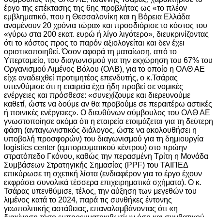
έργο της επέκτασης της 6ης προβλήτας ως «το πλέον
εμβληματικό, που η Θεσσαλονίκη και η Βόρεια Ελλάδα
αναμένουν 20 χρόνια τώρα» και προσδιόρισε το κόστος του
«γύρω στα 200 εκατ. ευρώ ή λίγο λιγότερο», διευκρινίζοντας
ότι το κόστος προς το παρόν αξιολογείται και δεν έχει
οριστικοποιηθεί. Όσον αφορά τη ματαίωση, από το
Υπερταμείο, του διαγωνισμού για την εκχώρηση του 67% του
Οργανισμού Λιμένος Βόλου (ΟΛΒ), για το οποίο η ΟΛΘ ΑΕ
είχε αναδειχθεί προτιμητέος επενδυτής, ο κ.Τσάρας
υπενθύμισε ότι η εταιρεία έχει ήδη προβεί σε νομικές
ενέργειες και πρόσθεσε: «συνεχίζουμε και διερευνούμε
καθετί, ώστε να δούμε αν θα προβούμε σε περαιτέρω αστικές
ή ποινικές ενέργειες». Ο διευθύνων σύμβουλος του ΟΛΘ ΑΕ
γνωστοποίησε ακόμα ότι η εταιρεία ετοιμάζεται για τη δεύτερη
φάση (ανταγωνιστικός διάλογος, ώστε να ακολουθήσει η
υποβολή προσφορών) του διαγωνισμού για τη δημιουργία
logistics center (εμπορευματικού κέντρου) στο πρώην
στρατόπεδο Γκόνου, καθώς την περασμένη Τρίτη η Μονάδα
Συμβάσεων Στρατηγικής Σημασίας (PPF) του ΤΑΙΠΕΔ
επικύρωσε τη σχετική λίστα (ενδιαφέρον για το έργο έχουν
εκφράσει συνολικά τέσσερα επιχειρηματικά σχήματα). O κ.
Τσάρας υπενθύμισε, τέλος, την αύξηση των μεγεθών του
λιμένος κατά το 2024, παρά τις συνθήκες έντονης
γεωπολιτικής αστάθειας, επαναλαμβάνοντας ότι «η