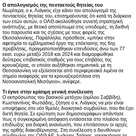
Ο απολογισμός της πενταετούς θητείας του
Νωρίτερα, ο κ. Λιάγκος είχε κάνει τον απολογισμό της
πενταετούς θητείας του, επισημαίνοντας ότι κατά τη διάρκεια
των ετών αυτών, ο ΟΛΘ ακολούθησε συνετή στρατηγική
ανάπτυξης, με θετικό αποτύπωμα στις υποδομές, τη διεθνή
του παρουσία και τις σχέσεις με τους φορείς της
Θεσσαλονίκης. Παράλληλα, πρόσθεσε, «μπήκε στην
αφετηρία το εμβληματικό έργο της επέκτασης της 6ης
προβλήτας, πραγματοποιήθηκαν επενδύσεις άνω των 77
εκατ. ευρώ μεταξύ 2018 και 2024 και διαμορφώθηκε
δεύτερος επιβατικός σταθμός για τους επιβάτες της
κρουαζιέρας, οι οποίοι αυξήθηκαν σημαντικά, με τη
Θεσσαλονίκη να εξελίσσεται από περιφερειακό λιμένα σε
σημείο αναφοράς για τα κρουαζιερόπλοια στη
Νοτιοανατολική Μεσόγειο», ανέφερε.
Τι έγινε στην κρίσιμη γενική συνέλευση
Ο εκπρόσωπος του βασικού μετόχου (ομίλου Σαββίδη),
Κωσταντίνος Φωτιάδης, ζήτησε ο κ. Λιάγκος να μην είναι
υποψήφιος στο νέο 9μελές διοικητικό συμβούλιο, που θα έχει
διετή θητεία. Σε ερώτηση των δημοσιογράφων απάντησε
πως η συγκεκριμένη απόφαση εντάσσεται στο πλαίσιο της
επιδίωξης για διαρκή ανανέωση, που επιτάσσουν οι αρχές
της ορθής διακυβέρνησης. Στη συνέλευση ο διευθύνων
σύμβουλος της ΟΛΘ ΑΕ, Ιωάννης Τσάρας, χαρακτήρισε το