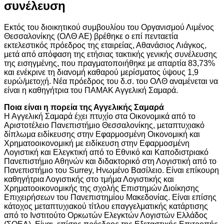
συνέλευση
Εκτός του διοικητικού συμβουλίου του Οργανισμού Λιμένος
Θεσσαλονίκης (ΟΛΘ ΑΕ) βρέθηκε ο επί πενταετία
εκτελεστικός πρόεδρος της εταιρείας, Αθανάσιος Λιάγκος,
μετά από απόφαση της ετήσιας τακτικής γενικής συνέλευσης
της εισηγμένης, που πραγματοποιήθηκε με απαρτία 83,73%
και ενέκρινε τη διανομή καθαρού μερίσματος ύψους 1,9
ευρώ/μετοχή. Νέα πρόεδρος του δ.σ. του ΟΛΘ αναμένεται να
είναι η καθηγήτρια του ΠΑΜΑΚ Αγγελική Σαμαρά.
Ποια είναι η πορεία της Αγγελικής Σαμαρά
Η Αγγελική Σαμαρά έχει πτυχίο στα Οικονομικά από το
Αριστοτέλειο Πανεπιστήμιο Θεσσαλονίκης, μεταπτυχιακό
δίπλωμα ειδίκευσης στην Εφαρμοσμένη Οικονομική και
Χρηματοοικονομική με ειδίκευση στην Εφαρμοσμένη
Λογιστική και Ελεγκτική από το Εθνικό και Καποδιστριακό
Πανεπιστήμιο Αθηνών και διδακτορικό στη Λογιστική από το
Πανεπιστήμιο του Surrey, Ηνωμένο Βασίλειο. Είναι επίκουρη
καθηγήτρια Λογιστικής στο τμήμα Λογιστικής και
Χρηματοοικονομικής της σχολής Επιστημών Διοίκησης
Επιχειρήσεων του Πανεπιστημίου Μακεδονίας. Είναι επίσης
κάτοχος μεταπτυχιακού τίτλου επαγγελματικής κατάρτισης
από το Ινστιτούτο Ορκωτών Ελεγκτών Λογιστών Ελλάδος