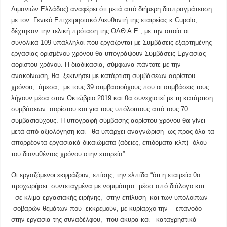
Λιμανιών Ελλάδος) αναφέρει ότι μετά από διήμερη διαπραγμάτευση
με τον Γενικό Επιχειρησιακό Διευθυντή της εταιρείας κ.Cupolo,
δέχτηκαν την τελική πρόταση της ΟΛΘ Α.Ε., με την οποία οι
συνολικά 109 υπάλληλοι που εργάζονται με Συμβάσεις εξαρτημένης
εργασίας ορισμένου χρόνου θα υπογράψουν Συμβάσεις Εργασίας
αορίστου χρόνου. Η διαδικασία, σύμφωνα πάντοτε με την
ανακοίνωση, θα ξεκινήσει με κατάρτιση συμβάσεων αορίστου
χρόνου, άμεσα, με τους 39 συμβασιούχους που οι συμβάσεις τους
λήγουν μέσα στον Οκτώβριο 2019 και θα συνεχιστεί με τη κατάρτιση
συμβάσεων αορίστου και για τους υπόλοιπους από τους 70
συμβασιούχους. Η υπογραφή σύμβασης αορίστου χρόνου θα γίνει
μετά από αξιολόγηση και θα υπάρχει αναγνώριση ως προς όλα τα
απορρέοντα εργασιακά δικαιώματα (άδειες, επιδόματα κλπ) όλου
του διανυθέντος χρόνου στην εταιρεία”.
Οι εργαζόμενοι εκφράζουν, επίσης, την ελπίδα “ότι η εταιρεία θα
προχωρήσει συντεταγμένα με νομιμότητα μέσα από διάλογο και
σε κλίμα εργασιακής ειρήνης, στην επίλυση και των υπολοίπων
σοβαρών θεμάτων που εκκρεμούν, με κυρίαρχο την επάνοδο
στην εργασία της συναδέλφου, που άκυρα και καταχρηστικά