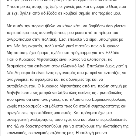
Υποστηρικτές αυτής της ζωής οι γονείς μου και σίγουρα ο Θεός που
με έχει βγάλει από αδιέξοδα σε κομβικά σημεία της πορείας μου.
Με αυτήν την πορεία ήθελα να κάνω κάτι, να βοηθήσω όσο γίνεται
περισσότερο τους συνανθρώπους μου μέσα από το πρίσμα του
ανθρωπισμού στην πολιτική. Έτσι επέλεξα να είμαι υποψήφιος με
την Νέα Δημοκρατία, πολύ απλά γιατί πιστεύω πως ο Κυριάκος
Μητσοτάκης έχει όραμα, σχέδιο και πρόγραμμα για την Ελλάδα.
Γιατί ο Κυριάκος Μητσοτάκης είναι ικανός να υλοποιήσει τις
δεσμεύσεις του απέναντι στον ελληνικό λαό. Επιπλέον όμως γιατί η
Νέα Δημοκρατία είναι ένας οργανισμός που μπορεί να εντοπίζει, να
αναγνωρίζει τα σφάλματα και τις αδυναμίες της και να
αυτοβελτιώνεται. Ο Κυριάκος Μητσοτάκης από την πρώτη στιγμή με
διαβεβαίωσε πως μπορώ να λάβω όλες εκείνες τις πρωτοβουλίες
που κρίνω ότι είναι αναγκαίες, στα πλαίσια του Ευρωκοινοβουλίου,
χωρίς περιορισμούς και μάλιστα πως θα σταθεί συμπαραστάτης και
αρωγός στις προσπάθειες μου αυτές. Και πράγματι έχω μια
συνεργατική ανεξαρτησία, τόσο εγώ, όσο και όλοι οι ευρωβουλευτές
της ΝΔ να δραστηριοποιηθούμε για να επιτύχουμε την υλοποίηση της
κοινωνικής, οικονομικής ατζέντας μας. Η επιλογή μου να