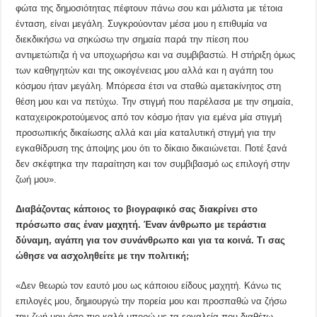
φώτα της δημοσιότητας πέφτουν πάνω σου και μάλιστα με τέτοια
ένταση, είναι μεγάλη. Συγκρούονταν μέσα μου η επιθυμία να
διεκδικήσω να σηκώσω την σημαία παρά την πίεση που
αντιμετώπιζα ή να υποχωρήσω και να συμβιβαστώ. Η στήριξη όμως
των καθηγητών και της οικογένειας μου αλλά και η αγάπη του
κόσμου ήταν μεγάλη. Μπόρεσα έτσι να σταθώ αμετακίνητος στη
θέση μου και να πετύχω. Την στιγμή που παρέλασα με την σημαία,
καταχειροκροτούμενος από τον κόσμο ήταν για εμένα μία στιγμή
προσωπικής δικαίωσης αλλά και μία καταλυτική στιγμή για την
εγκαθίδρυση της άποψης μου ότι το δίκαιο δικαιώνεται. Ποτέ ξανά
δεν σκέφτηκα την παραίτηση και τον συμβιβασμό ως επιλογή στην
ζωή μου».
Διαβάζοντας κάποιος το βιογραφικό σας διακρίνει στο
πρόσωπο σας έναν μαχητή. Έναν άνθρωπο με τεράστια
δύναμη, αγάπη για τον συνάνθρωπο και για τα κοινά. Τι σας
ώθησε να ασχοληθείτε με την πολιτική;
«Δεν θεωρώ τον εαυτό μου ως κάποιου είδους μαχητή. Κάνω τις
επιλογές μου, δημιουργώ την πορεία μου και προσπαθώ να ζήσω
την ζωή μου όσο πιο καλά μπορώ με τα εργαλεία που διαθέτω.