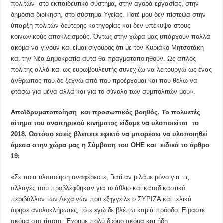
πολιτών στο εκπαιδευτικό σύστημα, στην αγορά εργασίας, στην
δημόσια διοίκηση, στο σύστημα Υγείας. Ποτέ μου δεν πίστεψα στην
ύπαρξη πολιτών δεύτερης κατηγορίας και δεν υπέκυψα στους
κοινωνικούς αποκλεισμούς. Όντως στην χώρα μας υπάρχουν πολλά
ακόμα να γίνουν και είμαι σίγουρος ότι με τον Κυριάκο Μητσοτάκη
και την Νέα Δημοκρατία αυτά θα πραγματοποιηθούν. Ως απλός
πολίτης αλλά και ως ευρωβουλευτής συνεχίζω να λειτουργώ ως ένας
άνθρωπος που δε ξεχνώ από που προέρχομαι και που θέλω να
φτάσω για μένα αλλά και για το σύνολο των συμπολιτών μου».
Αποϊδρυματοποίηση
και προσωπικός βοηθός. Το πολυετές
αίτημα του αναπηρικού κινήματος είδαμε να υλοποιείται
το
2018. Ωστόσο εσείς βλέπετε εφικτό να μπορέσει να υλοποιηθεί
άμεσα στην χώρα μας η Σύμβαση του ΟΗΕ και
ειδικά το άρθρο
19;
«Σε ποια υλοποίηση αναφέρεστε; Γιατί αν μιλάμε μόνο για τις
αλλαγές που προβλέφθηκαν για το άθλιο και καταδικαστικό
περιβάλλον των Λεχαινών που εξήγγειλε ο ΣΥΡΙΖΑ και τελικά
άφησε ανολοκλήρωτες, τότε εγώ δε βλέπω καμιά πρόοδο. Είμαστε
ακόμα στο τίποτα. Έχουμε πολύ δρόμο ακόμα και ήδη