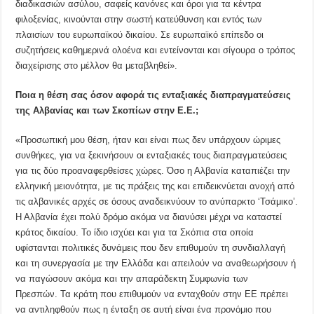
διαδικασιών ασύλου, σαφείς κανόνες και όροι για τα κέντρα
φιλοξενίας, κινούνται στην σωστή κατεύθυνση και εντός των
πλαισίων του ευρωπαϊκού δικαίου. Σε ευρωπαϊκό επίπεδο οι
συζητήσεις καθημερινά ολοένα και εντείνονται και σίγουρα ο τρόπος
διαχείρισης στο μέλλον θα μεταβληθεί».
Ποια η θέση σας όσον αφορά τις ενταξιακές διαπραγματεύσεις
της Αλβανίας και των Σκοπίων στην Ε.Ε.;
«Προσωπική μου θέση, ήταν και είναι πως δεν υπάρχουν ώριμες
συνθήκες, για να ξεκινήσουν οι ενταξιακές τους διαπραγματεύσεις
για τις δύο προαναφερθείσες χώρες. Όσο η Αλβανία καταπιέζει την
ελληνική μειονότητα, με τις πράξεις της και επιδεικνύεται ανοχή από
τις αλβανικές αρχές σε όσους αναδεικνύουν το ανύπαρκτο ‘Τσάμικο’.
Η Αλβανία έχει πολύ δρόμο ακόμα να διανύσει μέχρι να καταστεί
κράτος δικαίου. Το ίδιο ισχύει και για τα Σκόπια στα οποία
υφίστανται πολιτικές δυνάμεις που δεν επιθυμούν τη συνδιαλλαγή
και τη συνεργασία με την Ελλάδα και απειλούν να αναθεωρήσουν ή
να παγώσουν ακόμα και την απαράδεκτη Συμφωνία των
Πρεσπών. Τα κράτη που επιθυμούν να ενταχθούν στην ΕΕ πρέπει
να αντιληφθούν πως η ένταξη σε αυτή είναι ένα προνόμιο που