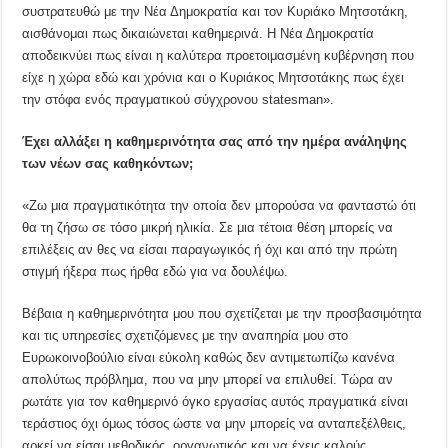
συστρατευθώ με την Νέα Δημοκρατία και τον Κυριάκο Μητσοτάκη,
αισθάνομαι πως δικαιώνεται καθημερινά. Η Νέα Δημοκρατία
αποδεικνύει πως είναι η καλύτερα προετοιμασμένη κυβέρνηση που
είχε η χώρα εδώ και χρόνια και ο Κυριάκος Μητσοτάκης πως έχει
την στόφα ενός πραγματικού σύγχρονου statesman».
Έχει αλλάξει η καθημερινότητα σας από την ημέρα ανάληψης
των νέων σας καθηκόντων;
«Ζω μια πραγματικότητα την οποία δεν μπορούσα να φανταστώ ότι
θα τη ζήσω σε τόσο μικρή ηλικία. Σε μια τέτοια θέση μπορείς να
επιλέξεις αν θες να είσαι παραγωγικός ή όχι και από την πρώτη
στιγμή ήξερα πως ήρθα εδώ για να δουλέψω.
Βέβαια η καθημερινότητα μου που σχετίζεται με την προσβασιμότητα
και τις υπηρεσίες σχετιζόμενες με την αναπηρία μου στο
Ευρωκοινοβούλιο είναι εύκολη καθώς δεν αντιμετωπίζω κανένα
απολύτως πρόβλημα, που να μην μπορεί να επιλυθεί. Τώρα αν
ρωτάτε για τον καθημερινό όγκο εργασίας αυτός πραγματικά είναι
τεράστιος όχι όμως τόσος ώστε να μην μπορείς να ανταπεξέλθεις,
αρκεί να είσαι μεθοδικός, οργανωτικός και να έχεις καλούς