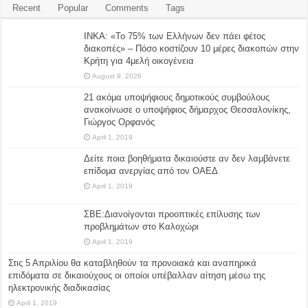
Recent
Popular
Comments
Tags
ΙΝΚΑ: «Το 75% των Ελλήνων δεν πάει φέτος
διακοπές» – Πόσο κοστίζουν 10 μέρες διακοπών στην
Κρήτη για 4μελή οικογένεια
August 9, 2026
21 ακόμα υποψήφιους δημοτικούς συμβούλους
ανακοίνωσε ο υποψήφιος δήμαρχος Θεσσαλονίκης,
Γιώργος Ορφανός
April 1, 2019
Δείτε ποια βοηθήματα δικαιούστε αν δεν λαμβάνετε
επίδομα ανεργίας από τον ΟΑΕΔ
April 1, 2019
ΣΒΕ:Διανοίγονται προοπτικές επίλυσης των
προβλημάτων στο Καλοχώρι
April 1, 2019
Στις 5 Απριλίου θα καταβληθούν τα προνοιακά και αναπηρικά
επιδόματα σε δικαιούχους οι οποίοι υπέβαλλαν αίτηση μέσω της
ηλεκτρονικής διαδικασίας
April 1, 2019