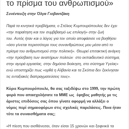
το πρίσμα του ανθρωπισμού»
Συνέντευξη στην Όλγα Γιοβαντζάκη
Παρά τα κινητικά προβλήματα, ο Στέλιος Κυμπουρόπουλος δεν έχει
«την παραίτηση και τον συμβιβασμό ως επιλογή» στην ζωή
του.
Αυτός ήταν και ο λόγος για τον οποίο αποφάσισε να βοηθήσει
«όσο γίνεται περισσότερο τους συνανθρώπους μου μέσα από το
πρίσμα του ανθρωπισμού στην πολιτική».
Θεωρεί
επιτακτική ανάγκη
«την πρόσβαση των αναπήρων πολιτών
στο εκπαιδευτικό σύστημα,
στην αγορά εργασίας, στην δημόσια διοίκηση, στο σύστημα Υγείας»
ενώ υποστηρίζει πως «ορθά η Αλβανία και τα Σκόπια δεν ξεκίνησαν
τις ενταξιακές διαπραγματεύσεις τους».
Κύριε Κυμπουρόπουλε, θα σας ταξιδέψω στο 1999, την πρώτη
φορά που απασχολήσατε τα ΜΜΕ ως
έφηβος μαθητής με τις
άριστες επιδόσεις σας όπου γίνατε αφορμή να αλλάξει ο
νόμος
περί σημαιοφόρων στις σχολικές παρελάσεις. Ποια ήταν
τότε τα συναισθήματα σας;
«Η πίεση που αισθάνεσαι, όταν είσαι 15 χρονών και ξαφνικά τα