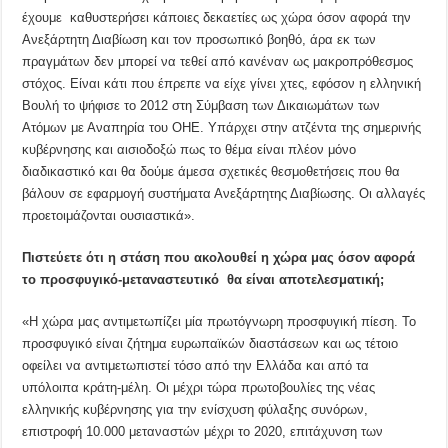
έχουμε καθυστερήσει κάποιες δεκαετίες ως χώρα όσον αφορά την
Ανεξάρτητη Διαβίωση και τον προσωπικό βοηθό, άρα εκ των
πραγμάτων δεν μπορεί να τεθεί από κανέναν ως μακροπρόθεσμος
στόχος. Είναι κάτι που έπρεπε να είχε γίνει χτες, εφόσον η ελληνική
Βουλή το ψήφισε το 2012 στη Σύμβαση των Δικαιωμάτων των
Ατόμων με Αναπηρία του ΟΗΕ. Υπάρχει στην ατζέντα της σημερινής
κυβέρνησης και αισιοδοξώ πως το θέμα είναι πλέον μόνο
διαδικαστικό και θα δούμε άμεσα σχετικές θεσμοθετήσεις που θα
βάλουν σε εφαρμογή συστήματα Ανεξάρτητης Διαβίωσης. Οι αλλαγές
προετοιμάζονται ουσιαστικά».
Πιστεύετε ότι η στάση που ακολουθεί η χώρα μας όσον αφορά
το προσφυγικό-μεταναστευτικό
θα είναι αποτελεσματική;
«Η χώρα μας αντιμετωπίζει μία πρωτόγνωρη προσφυγική πίεση. Το
προσφυγικό είναι ζήτημα ευρωπαϊκών διαστάσεων και ως τέτοιο
οφείλει να αντιμετωπιστεί τόσο από την Ελλάδα και από τα
υπόλοιπα κράτη-μέλη. Οι μέχρι τώρα πρωτοβουλίες της νέας
ελληνικής κυβέρνησης για την ενίσχυση φύλαξης συνόρων,
επιστροφή 10.000 μεταναστών μέχρι το 2020, επιτάχυνση των