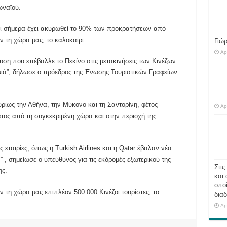
ωναϊού.
χρι σήμερα έχει ακυρωθεί το 90% των προκρατήσεων από
ν τη χώρα μας, το καλοκαίρι.
Γιώ
Ap
υση που επέβαλλε το Πεκίνο στις μετακινήσεις των Κινέζων
μιά”, δήλωσε ο πρόεδρος της Ένωσης Τουριστικών Γραφείων
κυρίως την Αθήνα, την Μύκονο και τη Σαντορίνη, φέτος
Ap
τος από τη συγκεκριμένη χώρα και στην περιοχή της
ς εταιρίες, όπως η Turkish Airlines και η Qatar έβαλαν νέα
 , σημείωσε ο υπεύθυνος για τις εκδρομές εξωτερικού της
Στις
ς.
και 
οποί
ν τη χώρα μας επιπλέον 500.000 Κινέζοι τουρίστες, το
διαδ
Ap