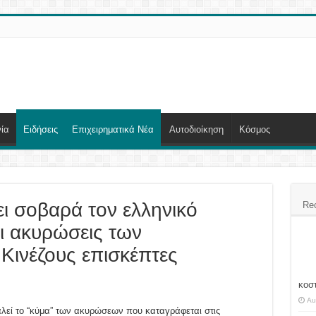
ία
Ειδήσεις
Επιχειρηματικά Νέα
Αυτοδιοίκηση
Κόσμος
ι σοβαρά τον ελληνικό
Re
ι ακυρώσεις των
ινέζους επισκέπτες
κοσ
Au
λεί το “κύμα” των ακυρώσεων που καταγράφεται στις