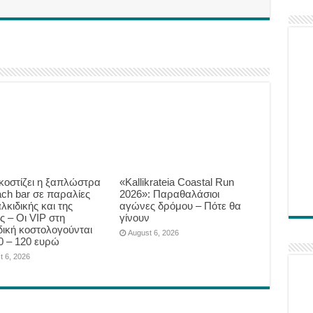
κοστίζει η ξαπλώστρα
«Kallikrateia Coastal Run
ach bar σε παραλίες
2026»: Παραθαλάσιοι
λκιδικής και της
αγώνες δρόμου – Πότε θα
ς – Οι VIP στη
γίνουν
δική κοστολογούνται
August 6, 2026
0 – 120 ευρώ
t 6, 2026