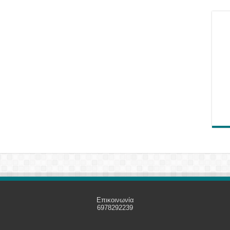
Επικοινωνία
6978292239