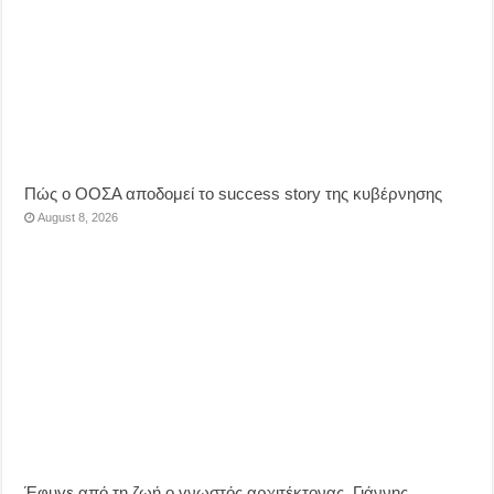
Πώς ο ΟΟΣΑ αποδομεί το success story της κυβέρνησης
August 8, 2026
Έφυγε από τη ζωή ο γνωστός αρχιτέκτονας, Γιάννης