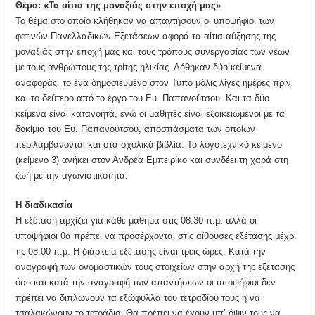
Θέμα: «Τα αίτια της μοναξιάς στην εποχή μας»
Το θέμα στο οποίο κλήθηκαν να απαντήσουν οι υποψήφιοι των
φετινών Πανελλαδικών Εξετάσεων αφορά τα αίτια αύξησης της
μοναξιάς στην εποχή μας και τους τρόπους συνεργασίας των νέων
με τους ανθρώπους της τρίτης ηλικίας. Δόθηκαν δύο κείμενα
αναφοράς, το ένα δημοσιευμένο στον Τύπο μόλις λίγες ημέρες πριν
και το δεύτερο από το έργο του Ευ. Παπανούτσου. Και τα δύο
κείμενα είναι κατανοητά, ενώ οι μαθητές είναι εξοικειωμένοι με τα
δοκίμια του Ευ. Παπανούτσου, αποσπάσματα των οποίων
περιλαμβάνονται και στα σχολικά βιβλία. Το λογοτεχνικό κείμενο
(κείμενο 3) ανήκει στον Ανδρέα Εμπειρίκο και συνδέει τη χαρά στη
ζωή με την αγωνιστικότητα.
Η διαδικασία
H εξέταση αρχίζει για κάθε μάθημα στις 08.30 π.μ. αλλά οι
υποψήφιοι θα πρέπει να προσέρχονται στις αίθουσες εξέτασης μέχρι
τις 08.00 π.μ. Η διάρκεια εξέτασης είναι τρεις ώρες. Κατά την
αναγραφή των ονομαστικών τους στοιχείων στην αρχή της εξέτασης
όσο και κατά την αναγραφή των απαντήσεων οι υποψήφιοι δεν
πρέπει να διπλώνουν τα εξώφυλλα του τετραδίου τους ή να
τσαλακώνουν το τετράδιο. Θα πρέπει να έχουν υπ’ όψιν τους να