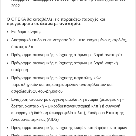
2022
Ο ΟΠΕΚΑ θα καταβάλλει τις παρακάτω παροχές και
προγράμματα σε
άτομα
με
αναπηρία
:
Επίδομα κίνησης
Διατροφικό επίδομα σε νεφροπαθείς, μεταμοσχευμένους καρδιάς,
ήπατος κ.λπ.
Πρόγραμμα οικονομικής ενίσχυσης ατόμων με βαριά αναπηρία
Πρόγραμμα οικονομικής ενίσχυσης ατόμων με βαριά νοητική
υστέρηση
Πρόγραμμα-οικονομικής-ενίσχυσης-παραπληγικών-
τετραπληγικών-και-ακρωτηριασμένων-ανασφάλιστων-και-
ασφαλισμένων-του-Δημοσίου
Ενίσχυση ατόμων με συγγενή αιμολυτική αναιμία (μεσογειακή –
δρεπανοκυτταρική – μικροδρεπανοκυτταρική κλπ.) ή συγγενή
αιμορραγική διάθεση (αιμορροφιλία κ.λπ.), Σύνδρομο Επίκτητης
Ανοσοανεπάρκειας (AIDS)
Πρόγραμμα οικονομικής ενίσχυσης κωφών και βαρήκοων ατόμων
Πρόγραμμα οικονομικής ενίσχυσης ατόμων με αναπηρία όρασης