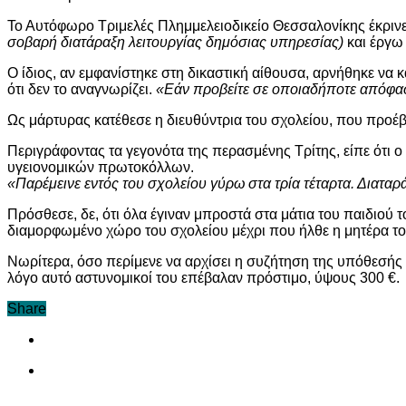
Το Αυτόφωρο Τριμελές Πλημμελειοδικείο Θεσσαλονίκης έκρινε
σοβαρή διατάραξη λειτουργίας δημόσιας υπηρεσίας)
και έργω 
Ο ίδιος, αν εμφανίστηκε στη δικαστική αίθουσα, αρνήθηκε να κ
ότι δεν το αναγνωρίζει.
«Εάν προβείτε σε οποιαδήποτε απόφαση
Ως μάρτυρας κατέθεσε η διευθύντρια του σχολείου, που προέ
Περιγράφοντας τα γεγονότα της περασμένης Τρίτης, είπε ότι ο
υγειονομικών πρωτοκόλλων.
«Παρέμεινε εντός του σχολείου γύρω στα τρία τέταρτα. Διατα
Πρόσθεσε, δε, ότι όλα έγιναν μπροστά στα μάτια του παιδιού τ
διαμορφωμένο χώρο του σχολείου μέχρι που ήλθε η μητέρα το
Νωρίτερα, όσο περίμενε να αρχίσει η συζήτηση της υπόθεσής
λόγο αυτό αστυνομικοί του επέβαλαν πρόστιμο, ύψους 300 €.
Share