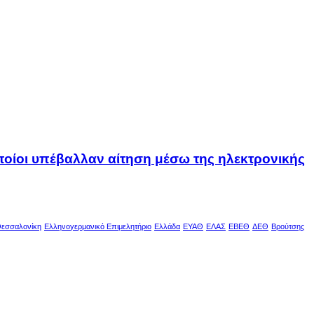
οποίοι υπέβαλλαν αίτηση μέσω της ηλεκτρονικής
εσσαλονίκη
Ελληνογερμανικό Επιμελητήριο
Ελλάδα
ΕΥΑΘ
ΕΛΑΣ
ΕΒΕΘ
ΔΕΘ
Βρούτσης