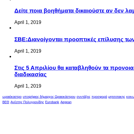
Δείτε ποια βοηθήματα δικαιούστε αν δεν λ
April 1, 2019
ΣΒΕ:Διανοίγονται προοπτικές επίλυσης τ
April 1, 2019
Στις 5 Απριλίου θα καταβληθούν τα προνοι
διαδικασίας
April 1, 2019
ωραιόκαστρο
υποψήφιος δήμαρχος Ωραιοκάστρου
συντάξεις
προσφορά
μητσοτακης
κοιν
ΒΕΘ
Ανέστης Πολυχρονίδης
Eurobank
Aegean