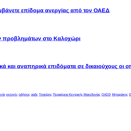
αμβάνετε επίδομα ανεργίας από τον ΟΑΕΔ
ων προβλημάτων στο Καλοχώρι
ακά και αναπηρικά επιδόματα σε δικαιούχους οι 
ωνία
εκλογές
ειδήσεις
ααδε
Τσακίρης
Περιφέρεια Κεντρικής Μακεδονίας
ΟΑΣΘ
Μηταράκης
Θ