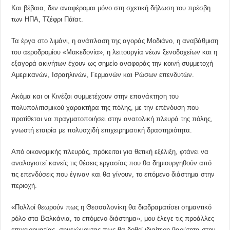
Και βέβαια, δεν αναφέρομαι μόνο στη σχετική δήλωση του πρέσβη
των ΗΠΑ, Τζέφρι Πάϊατ.
Τα έργα στο λιμάνι, η ανάπλαση της αγοράς Μοδιάνο, η αναβάθμιση
του αεροδρομίου «Μακεδονία», η λειτουργία νέων ξενοδοχείων και η
εξαγορά ακινήτων έχουν ως σημείο αναφοράς την κοινή συμμετοχή
Αμερικανών, Ισραηλινών, Γερμανών και Ρώσων επενδυτών.
Ακόμα και οι Κινέζοι συμμετέχουν στην επανάκτηση του
πολυπολιτισμικού χαρακτήρα της πόλης, με την επένδυση που
προτίθεται να πραγματοποιήσει στην ανατολική πλευρά της πόλης,
γνωστή εταιρία με πολυσχιδή επιχειρηματική δραστηριότητα.
Από οικονομικής πλευράς, πρόκειται για θετική εξέλιξη, φτάνει να
αναλογιστεί κανείς τις θέσεις εργασίας που θα δημιουργηθούν από
τις επενδύσεις που έγιναν και θα γίνουν, το επόμενο διάστημα στην
περιοχή.
«Πολλοί θεωρούν πως η Θεσσαλονίκη θα διαδραματίσει σημαντικό
ρόλο στα Βαλκάνια, το επόμενο διάστημα», μου έλεγε τις προάλλες
επιχειρηματίας, σημειώνοντας πως θα δοθεί ιδιαίτερη βαρύτητα στην