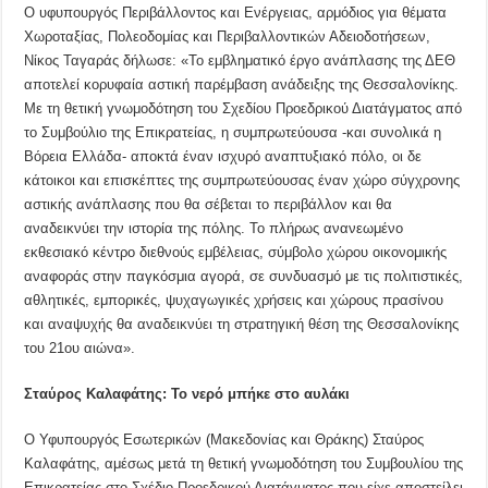
Ο υφυπουργός Περιβάλλοντος και Ενέργειας, αρμόδιος για θέματα
Χωροταξίας, Πολεοδομίας και Περιβαλλοντικών Αδειοδοτήσεων,
Νίκος Ταγαράς δήλωσε: «Το εμβληματικό έργο ανάπλασης της ΔΕΘ
αποτελεί κορυφαία αστική παρέμβαση ανάδειξης της Θεσσαλονίκης.
Με τη θετική γνωμοδότηση του Σχεδίου Προεδρικού Διατάγματος από
το Συμβούλιο της Επικρατείας, η συμπρωτεύουσα -και συνολικά η
Βόρεια Ελλάδα- αποκτά έναν ισχυρό αναπτυξιακό πόλο, οι δε
κάτοικοι και επισκέπτες της συμπρωτεύουσας έναν χώρο σύγχρονης
αστικής ανάπλασης που θα σέβεται το περιβάλλον και θα
αναδεικνύει την ιστορία της πόλης. Το πλήρως ανανεωμένο
εκθεσιακό κέντρο διεθνούς εμβέλειας, σύμβολο χώρου οικονομικής
αναφοράς στην παγκόσμια αγορά, σε συνδυασμό με τις πολιτιστικές,
αθλητικές, εμπορικές, ψυχαγωγικές χρήσεις και χώρους πρασίνου
και αναψυχής θα αναδεικνύει τη στρατηγική θέση της Θεσσαλονίκης
του 21ου αιώνα».
Σταύρος Καλαφάτης: Το νερό μπήκε στο αυλάκι
Ο Υφυπουργός Εσωτερικών (Μακεδονίας και Θράκης) Σταύρος
Καλαφάτης, αμέσως μετά τη θετική γνωμοδότηση του Συμβουλίου της
Επικρατείας στο Σχέδιο Προεδρικού Διατάγματος που είχε αποστείλει