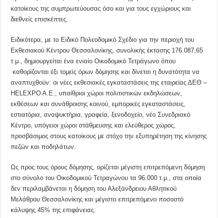
κατοίκους της συμπρωτεύουσας όσο και για τους εγχώριους και
διεθνείς επισκέπτες.
Ειδικότερα, με το Ειδικό Πολεοδομικό Σχέδιο για την περιοχή του
Εκθεσιακού Κέντρου Θεσσαλονίκης, συνολικής έκτασης 176.087,65
τ.μ., δημιουργείται ένα ενιαίο Οικοδομικό Τετράγωνο όπου
καθορίζονται έξι τομείς όρων δόμησης και δίνεται η δυνατότητα να
αναπτυχθούν: οι νέες εκθεσιακές εγκαταστάσεις της εταιρείας ΔΕΘ –
HELEXPO A.E., υπαίθριοι χώροι πολιτιστικών εκδηλώσεων,
εκθέσεων και συνάθροισης κοινού, εμπορικές εγκαταστάσεις,
εστιατόρια, αναψυκτήρια, γραφεία, ξενοδοχείο, νέο Συνεδριακό
Κέντρο, υπόγειοι χώροι στάθμευσης και ελεύθερος χώρος,
προσβάσιμος στους κατοίκους με στόχο την εξυπηρέτηση της κίνησης
πεζών και ποδηλάτων.
Ως προς τους όρους δόμησης, ορίζεται μέγιστη επιτρεπόμενη δόμηση
στο σύνολο του Οικοδομικού Τετραγώνου τα 96.000 τ.μ., στα οποία
δεν περιλαμβάνεται η δόμηση του Αλεξάνδρειου Αθλητικού
Μελάθρου Θεσσαλονίκης και μέγιστο επιτρεπόμενο ποσοστό
κάλυψης 45% της επιφάνειας.