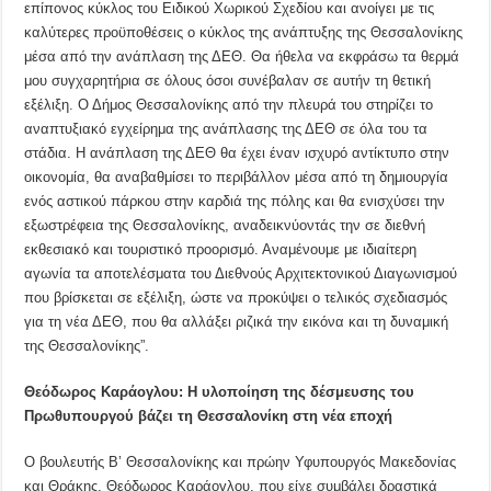
επίπονος κύκλος του Ειδικού Χωρικού Σχεδίου και ανοίγει με τις
καλύτερες προϋποθέσεις o κύκλος της ανάπτυξης της Θεσσαλονίκης
μέσα από την ανάπλαση της ΔΕΘ. Θα ήθελα να εκφράσω τα θερμά
μου συγχαρητήρια σε όλους όσοι συνέβαλαν σε αυτήν τη θετική
εξέλιξη. Ο Δήμος Θεσσαλονίκης από την πλευρά του στηρίζει το
αναπτυξιακό εγχείρημα της ανάπλασης της ΔΕΘ σε όλα του τα
στάδια. Η ανάπλαση της ΔΕΘ θα έχει έναν ισχυρό αντίκτυπο στην
οικονομία, θα αναβαθμίσει το περιβάλλον μέσα από τη δημιουργία
ενός αστικού πάρκου στην καρδιά της πόλης και θα ενισχύσει την
εξωστρέφεια της Θεσσαλονίκης, αναδεικνύοντάς την σε διεθνή
εκθεσιακό και τουριστικό προορισμό. Αναμένουμε με ιδιαίτερη
αγωνία τα αποτελέσματα του Διεθνούς Αρχιτεκτονικού Διαγωνισμού
που βρίσκεται σε εξέλιξη, ώστε να προκύψει ο τελικός σχεδιασμός
για τη νέα ΔΕΘ, που θα αλλάξει ριζικά την εικόνα και τη δυναμική
της Θεσσαλονίκης”.
Θεόδωρος Καράογλου: Η υλοποίηση της δέσμευσης του
Πρωθυπουργού βάζει τη Θεσσαλονίκη στη νέα εποχή
Ο βουλευτής Β’ Θεσσαλονίκης και πρώην Υφυπουργός Μακεδονίας
και Θράκης, Θεόδωρος Καράογλου, που είχε συμβάλει δραστικά