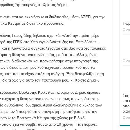
αρμόδιος Υφυπουργός, κ. Χρίστος Δήμας.
αμένεται να εκκινήσουν οι διαδικασίες, μέσω ΑΣΕΠ, για την
κά Κέντρα με διοικητικό προσωπικό.
Γιώ
Ap
δωνις Γεωργιάδης δήλωσε σχετικά: «Από την πρώτη μέρα
ρά της ΓΓΕΚ στο Υπουργείο Ανάπτυξης και Επενδύσεων,
 και η Καινοτομία συγκαταλέγονται στις βασικότερες πολιτικές
χάριστη θέση να ανακοινώσω ότι, μετά από πολλά χρόνια,
ητικών διαδικασιών και προχωρήσαμε στην υπογραφή της
Ap
ων ειδικού επιστημονικού-τεχνικού προσωπικού που θα
ς, κάτι που το είχαν απόλυτη ανάγκη. Έτσι διασφαλίζουμε τη
ιδιαιτέρως για αυτό τον Υφυπουργό μου, κ. Χρίστο Δήμα».
νδύσεων, Βουλευτής Κορινθίας, κ. Χρίστος Δήμας δήλωσε
Στις
ην ευχάριστη θέση να ανακοινώνουμε πως προχωράμε στην
και 
έο ανθρώπινο δυναμικό. Αφού ολοκληρώθηκε ο κύκλος των
οποί
διαδ
με με τον Υπουργό στην υπογραφή της απόφασης για την
σουν τα Ερευνητικά Κέντρα της χώρας με Ειδικό
Ap
ο οποίο έχει να συμβεί πάνω από 10 χρόνια. Τις επόμενες