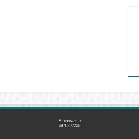
Επικοινωνία
6978292239