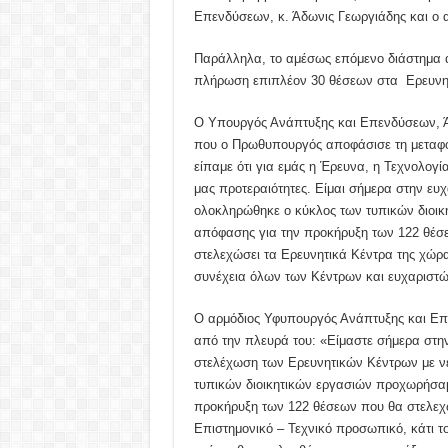
Επενδύσεων, κ. Άδωνις Γεωργιάδης και ο 
Παράλληλα, το αμέσως επόμενο διάστημα αν
πλήρωση επιπλέον 30 θέσεων στα Ερευνητι
Ο Υπουργός Ανάπτυξης και Επενδύσεων, Ά
που ο Πρωθυπουργός αποφάσισε τη μεταφο
είπαμε ότι για εμάς η Έρευνα, η Τεχνολογία
μας προτεραιότητες. Είμαι σήμερα στην ευ
ολοκληρώθηκε ο κύκλος των τυπικών διοικ
απόφασης για την προκήρυξη των 122 θέσε
στελεχώσει τα Ερευνητικά Κέντρα της χώρα
συνέχεια όλων των Κέντρων και ευχαριστώ 
Ο αρμόδιος Υφυπουργός Ανάπτυξης και Επε
από την πλευρά του: «Είμαστε σήμερα στ
στελέχωση των Ερευνητικών Κέντρων με ν
τυπικών διοικητικών εργασιών προχωρήσα
προκήρυξη των 122 θέσεων που θα στελεχώ
Επιστημονικό – Τεχνικό προσωπικό, κάτι τ