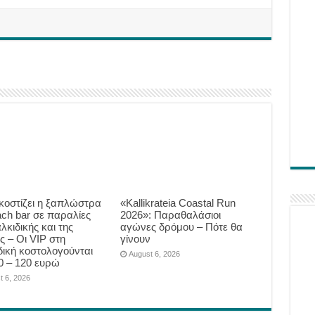
κοστίζει η ξαπλώστρα
«Kallikrateia Coastal Run
ach bar σε παραλίες
2026»: Παραθαλάσιοι
λκιδικής και της
αγώνες δρόμου – Πότε θα
ς – Οι VIP στη
γίνουν
δική κοστολογούνται
August 6, 2026
0 – 120 ευρώ
t 6, 2026