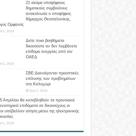
21 ακόμα υποψήφιους
δημοτικούς συμβούλους
ανακοίνωσε ο υποψήφιος
δήμαρχος Θεσσαλονίκης,
ργος Ορφανός
ril 1, 2019
Δείτε ποια βοηθήματα
δικαιούστε αν δεν λαμβάνετε
επίδομα ανεργίας από τον
ΟΑΕΔ
ril 1, 2019
ΣΒΕ:Διανοίγονται προοπτικές
επίλυσης των προβλημάτων
στο Καλοχώρι
April 1, 2019
 5 Απριλίου θα καταβληθούν τα προνοιακά
αναπηρικά επιδόματα σε δικαιούχους οι
οι υπέβαλλαν αίτηση μέσω της ηλεκτρονικής
ικασίας
ril 1, 2019