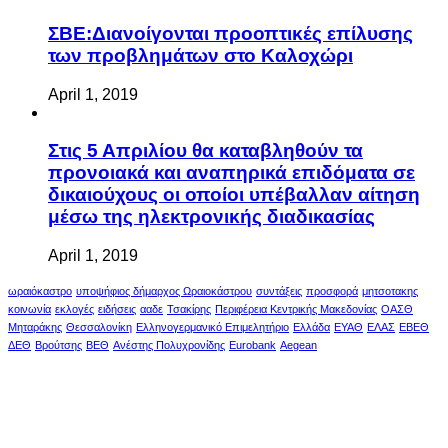
ΣΒΕ:Διανοίγονται προοπτικές επίλυσης
των προβλημάτων στο Καλοχώρι
April 1, 2019
Στις 5 Απριλίου θα καταβληθούν τα
προνοιακά και αναπηρικά επιδόματα σε
δικαιούχους οι οποίοι υπέβαλλαν αίτηση
μέσω της ηλεκτρονικής διαδικασίας
April 1, 2019
ωραιόκαστρο
υποψήφιος δήμαρχος Ωραιοκάστρου
συντάξεις
προσφορά
μητσοτακης
κοινωνία
εκλογές
ειδήσεις
ααδε
Τσακίρης
Περιφέρεια Κεντρικής Μακεδονίας
ΟΑΣΘ
Μηταράκης
Θεσσαλονίκη
Ελληνογερμανικό Επιμελητήριο
Ελλάδα
ΕΥΑΘ
ΕΛΑΣ
ΕΒΕΘ
ΔΕΘ
Βρούτσης
ΒΕΘ
Ανέστης Πολυχρονίδης
Eurobank
Aegean