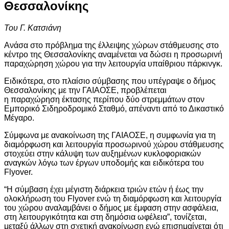
Θεσσαλονίκης
Του Γ. Κατσιάνη
Ανάσα στο πρόβλημα της έλλειψης χώρων στάθμευσης στο
κέντρο της Θεσσαλονίκης αναμένεται να δώσει η προσωρινή
παραχώρηση χώρου για την λειτουργία υπαίθριου πάρκινγκ.
Ειδικότερα, στο πλαίσιο σύμβασης που υπέγραψε ο δήμος
Θεσσαλονίκης με την ΓΑΙΑΟΣΕ, προβλέπεται
η παραχώρηση έκτασης περίπου δύο στρεμμάτων στον
Εμπορικό Σιδηροδρομικό Σταθμό, απέναντι από το Δικαστικό
Μέγαρο.
Σύμφωνα με ανακοίνωση της ΓΑΙΑΟΣΕ, η συμφωνία για τη
διαμόρφωση και λειτουργία προσωρινού χώρου στάθμευσης
στοχεύει στην κάλυψη των αυξημένων κυκλοφοριακών
αναγκών λόγω των έργων υποδομής και ειδικότερα του
Flyover.
“Η σύμβαση έχει μέγιστη διάρκεια τριών ετών ή έως την
ολοκλήρωση του Flyover ενώ τη διαμόρφωση και λειτουργία
του χώρου αναλαμβάνει ο δήμος με έμφαση στην ασφάλεια,
στη λειτουργικότητα και στη δημόσια ωφέλεια”, τονίζεται,
μεταξύ άλλων στη σχετική ανακοίνωση ενώ επισημαίνεται ότι