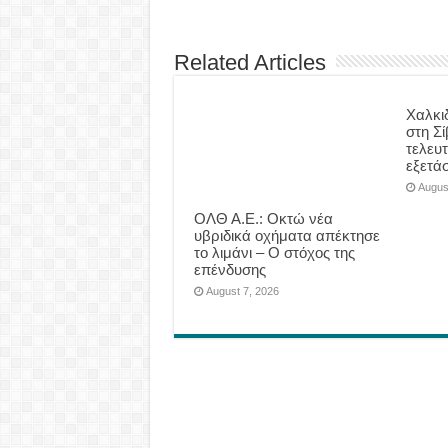
Related Articles
Χαλκι
στη Σί
τελευτ
εξετάσ
Augus
ΟΛΘ Α.Ε.: Οκτώ νέα
υβριδικά οχήματα απέκτησε
το λιμάνι – Ο στόχος της
επένδυσης
August 7, 2026