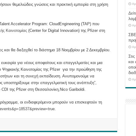
τήσουν θεμελιώδεις γνώσεις και πρακτική εμπειρία στη χρήση
Ap
Δείτ
λαμ
alent Accelerator Program: CloudEngineering (ΤΑP) που
Ap
ής Καινοτομίας
(Center for Digital Innovation) της Pfizer στη
ΣΒΕ
προ
Ap
 και θα διεξαχθεί το διάστημα 18 Νοεμβρίου με 2 Δεκεμβρίου.
Στις
και 
ευκαιρία για νέους αποφοίτους και επαγγελματίες και μια
οποί
 Ψηφιακής Καινοτομίας της Pfizer για την προώθηση της
διαδ
ξιοτήτων και τη συνεχή εκπαίδευση. Ανυπομονούμε να
Ap
υς υποστηρίξουμε στην επαγγελματική τους ανάπτυξη”,
CDI της Pfizer στη Θεσσαλονίκη,Nico Gariboldi.
πρόγραμμα, οι ενδιαφερόμενοι μπορούν να επισκεφτούν τη
c-events&p=18537&preview=true
.