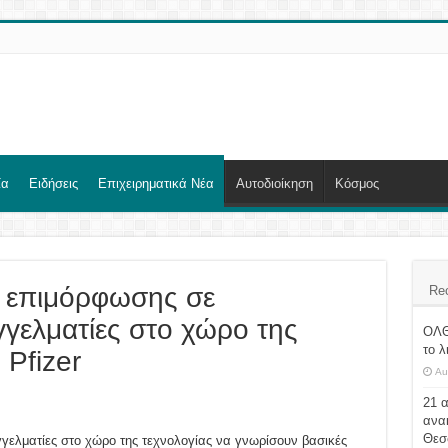
ία
Ειδήσεις
Επιχειρηματικά Νέα
Αυτοδιοίκηση
Κόσμος
 επιμόρφωσης σε
Re
γγελματίες στο χώρο της
ΟΛΘ
το λ
 Pfizer
Au
21 
ανα
Θεσ
γγελματίες στο χώρο της τεχνολογίας να γνωρίσουν βασικές