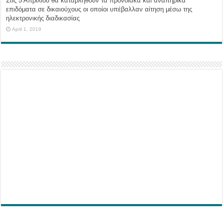
Στις 5 Απριλίου θα καταβληθούν τα προνοιακά και αναπηρικά
επιδόματα σε δικαιούχους οι οποίοι υπέβαλλαν αίτηση μέσω της
ηλεκτρονικής διαδικασίας
April 1, 2019