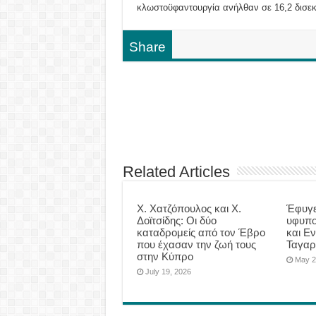
κλωστοϋφαντουργία ανήλθαν σε 16,2 δισε
Share
Related Articles
Χ. Χατζόπουλος και Χ.
Έφυγε
Δοϊτσίδης: Οι δύο
υφυπο
καταδρομείς από τον Έβρο
και Εν
που έχασαν την ζωή τους
Ταγαρ
στην Κύπρο
May 2
July 19, 2026