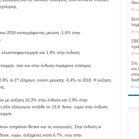
Θεσ
σχόλησης.
Ap
Δείτ
λαμ
Ap
του 2018 καταγράφοντας μείωση -1,6% στην
.
ΣΒΕ
προ
κλωστοϋφαντουργία και 1,8% στην ένδυση.
Ap
Στις
ουργία, όσο και στην ένδυση παρέμεινε στάσιμος.
και 
οποί
ο
διαδ
0,9% το 1
εξάμηνο, έναντι μείωσης -0,4% το 2018. Η αύξηση
ης.
Ap
γών με αύξηση 10,3% στην ένδυση και 2,9% στην
 αξία εξαγωγών ανήλθε σε 13,9 δισεκ. ευρώ στην ένδυση
ουργία.
ων επηρέασε θετικά και τις εισαγωγές. Στην ένδυση οι
ισεκ. ευρώ, αυξημένες κατά 6,7%, ενώ στην