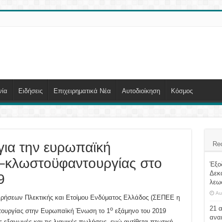
νία
Ειδήσεις
Επιχειρηματικά Νέα
Αυτοδιοίκηση
Κόσμος
ια την ευρωπαϊκή
Re
ς–κλωστοϋφαντουργίας στο
Έξο
Δεκ
9
λεω
Au
ιρήσεων Πλεκτικής και Ετοίμου Ενδύματος Ελλάδος (ΣΕΠΕΕ η
21 
ο
τουργίας στην Ευρωπαϊκή Ένωση το 1
εξάμηνο του 2019
ανα
 εξαγωγές και τις λιανικές πωλήσεις, ενώ αντίθετα πτωτική