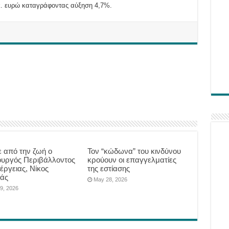
κ. ευρώ καταγράφοντας αύξηση 4,7%.
 από την ζωή ο
Τον “κώδωνα” του κινδύνου
υργός Περιβάλλοντος
κρούουν οι επαγγελματίες
έργειας, Νίκος
της εστίασης
άς
May 28, 2026
9, 2026