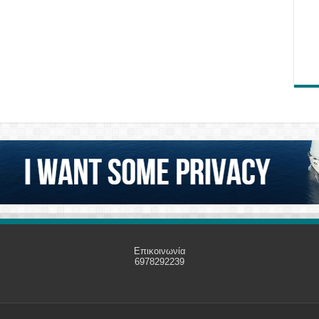
Επικοινωνία
6978292239