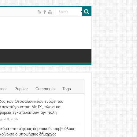
cent
Popular
Comments
Tags
δος των Θεσσαλονικέων ενόψει του
απενταύγουστου: Με ΙΧ, πλοία και
φορεία εγκαταλείπουν την πόλη
gust 8, 2026
ακόμα υποψήφιους δημοτικούς συμβούλους
κοίνωσε ο υποψήφιος δήμαρχος