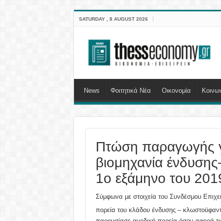
SATURDAY , 8 AUGUST 2026
News
Φοιτητικά Νέα
Οικονομία
Κοινω
Πτώση παραγωγής γ
βιομηχανία ένδυση
1ο εξάμηνο του 201
Σύμφωνα με στοιχεία του Συνδέσμου Επιχε
πορεία του κλάδου ένδυσης – κλωστοϋφαν
παρουσίασε ανοδική πορεία όσον αφορά τις