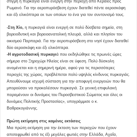
στιγμή η πυρκαγιά είναι ενεργή στην περιοχή από Κεραίες προς
Ρωμανό. Για την αεροπυρόσβεση έχουν διατεθεί πέντε αεροσκάφη
και έξι ελικόπτερα εκ των οποίων το ένα για τον συντονισμό τους.
-Στη Χίο,
η πυρκαγιά είναι ενεργή σε πολύ δύσβατα σημεία, στη
βορειοδυτική και βορειοανατολική πλευρά, αλλά και πλησίον του
οικισμού Παρπαριά. Για την αεροπυρόσβεση στο νησί έχουν διατεθεί
δύο αεροσκάφη και έξι ελικόπτερα.
-Η αγροτοδασική πυρκαγι
ά που εκδηλώθηκε τις πρωινές ώρες
σήμερα στο Ξηροχώρι Ηλείας είναι σε ύφεση. Πολύ δύσκολη
αναμένεται και η σημερινή ημέρα, αφού για τις περισσότερες
περιοχές της χώρας, προβλέπεται πολύ υψηλός κίνδυνος πυρκαγιάς.
Απευθύνουμε ισχυρή σύσταση για την αποφυγή ενεργειών που θα
μπορούσαν να προκαλέσουν πυρκαγιά. Σε γενική επιφυλακή
παραμένουν οι δυνάμεις του Πυροσβεστικού Σώματος και όλες οι
δυνάμεις Πολιτικής Προστασίας», υπογράμμισε ο κ.
Βαθρακογιάννης.
Πρώτη εκτίμηση στις καμένες εκτάσεις
Μια πρώτη εκτίμηση για την έκταση των περιοχών που έχουν
αποτεφρωθεί από τις έξι μεγάλες φωτιές στην Ελλάδα, Αχαΐα,