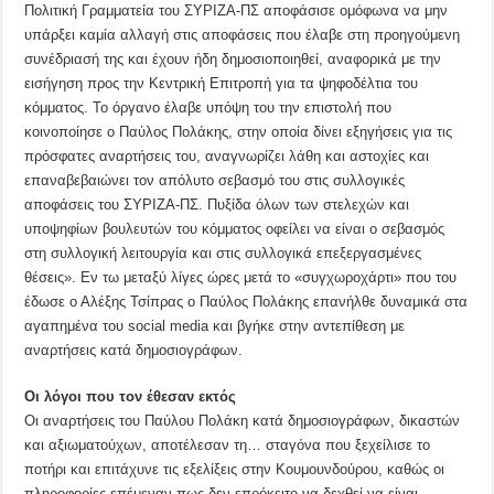
Πολιτική Γραμματεία του ΣΥΡΙΖΑ-ΠΣ αποφάσισε ομόφωνα να μην
υπάρξει καμία αλλαγή στις αποφάσεις που έλαβε στη προηγούμενη
συνέδριασή της και έχουν ήδη δημοσιοποιηθεί, αναφορικά με την
εισήγηση προς την Κεντρική Επιτροπή για τα ψηφοδέλτια του
κόμματος. Το όργανο έλαβε υπόψη του την επιστολή που
κοινοποίησε ο Παύλος Πολάκης, στην οποία δίνει εξηγήσεις για τις
πρόσφατες αναρτήσεις του, αναγνωρίζει λάθη και αστοχίες και
επαναβεβαιώνει τον απόλυτο σεβασμό του στις συλλογικές
αποφάσεις του ΣΥΡΙΖΑ-ΠΣ. Πυξίδα όλων των στελεχών και
υποψηφίων βουλευτών του κόμματος οφείλει να είναι ο σεβασμός
στη συλλογική λειτουργία και στις συλλογικά επεξεργασμένες
θέσεις». Εν τω μεταξύ λίγες ώρες μετά το «συγχωροχάρτι» που του
έδωσε ο Αλέξης Τσίπρας ο Παύλος Πολάκης επανήλθε δυναμικά στα
αγαπημένα του social media και βγήκε στην αντεπίθεση με
αναρτήσεις κατά δημοσιογράφων.
Οι λόγοι που τον έθεσαν εκτός
Οι αναρτήσεις του Παύλου Πολάκη κατά δημοσιογράφων, δικαστών
και αξιωματούχων, αποτέλεσαν τη… σταγόνα που ξεχείλισε το
ποτήρι και επιτάχυνε τις εξελίξεις στην Κουμουνδούρου, καθώς οι
πληροφορίες επέμεναν πως δεν επρόκειτο να δεχθεί να είναι