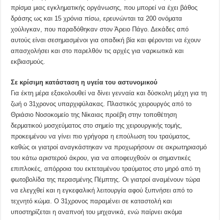
πρίσμα μιας εγκληματικής οργάνωσης, που μπορεί να έχει βάθος
δράσης ως και 15 χρόνια πίσω, ερευνώνται τα 200 ονόματα
χούλιγκαν, που παραδόθηκαν στον Άρειο Πάγο. Δεκάδες από
αυτούς είναι σεσημασμένοι για οπαδική βία και φέρονται να έχουν
απασχολήσει και στο παρελθόν τις αρχές για ναρκωτικά και
εκβιασμούς.
Σε κρίσιμη κατάσταση η υγεία του αστυνομικού
Για έκτη μέρα εξακολουθεί να δίνει γενναία και δύσκολη μάχη για τη
ζωή ο 31χρονος υπαρχιφύλακας. Πλαστικός χειρουργός από το
Θριάσιο Νοσοκομείο της Νίκαιας προέβη στην τοποθέτηση
δερματικού μοσχεύματος στο σημείο της χειρουργικής τομής,
προκειμένου να γίνει πιο γρήγορα η επούλωση του τραύματος,
καθώς οι γιατροί αναγκάστηκαν να προχωρήσουν σε ακρωτηριασμό
του κάτω αριστερού άκρου, για να αποφευχθούν οι σημαντικές
επιπλοκές, απόρροια του εκτεταμένου τραύματος στο μηρό από τη
φωτοβολίδα της περασμένης Πέμπτης. Οι γιατροί αναμένουν τώρα
να ελεγχθεί και η εγκεφαλική λειτουργία αφού ξυπνήσει από το
τεχνητό κώμα. Ο 31χρονος παραμένει σε καταστολή και
υποστηρίζεται η αναπνοή του μηχανικά, ενώ παίρνει ακόμα