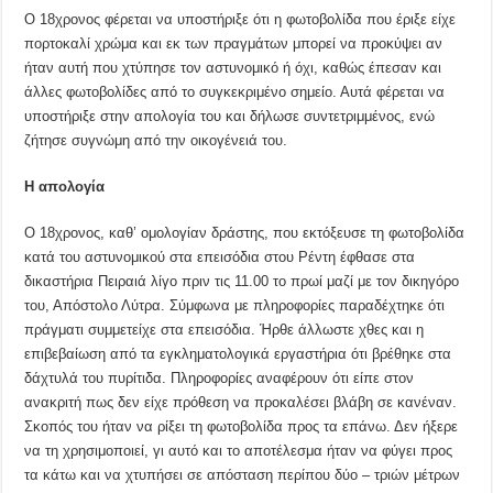
Ο 18χρονος φέρεται να υποστήριξε ότι η φωτοβολίδα που έριξε είχε
πορτοκαλί χρώμα και εκ των πραγμάτων μπορεί να προκύψει αν
ήταν αυτή που χτύπησε τον αστυνομικό ή όχι, καθώς έπεσαν και
άλλες φωτοβολίδες από το συγκεκριμένο σημείο. Αυτά φέρεται να
υποστήριξε στην απολογία του και δήλωσε συντετριμμένος, ενώ
ζήτησε συγνώμη από την οικογένειά του.
Η απολογία
Ο 18χρονος, καθ’ ομολογίαν δράστης, που εκτόξευσε τη φωτοβολίδα
κατά του αστυνομικού στα επεισόδια στου Ρέντη έφθασε στα
δικαστήρια Πειραιά λίγο πριν τις 11.00 το πρωί μαζί με τον δικηγόρο
του, Απόστολο Λύτρα. Σύμφωνα με πληροφορίες παραδέχτηκε ότι
πράγματι συμμετείχε στα επεισόδια. Ήρθε άλλωστε χθες και η
επιβεβαίωση από τα εγκληματολογικά εργαστήρια ότι βρέθηκε στα
δάχτυλά του πυρίτιδα. Πληροφορίες αναφέρουν ότι είπε στον
ανακριτή πως δεν είχε πρόθεση να προκαλέσει βλάβη σε κανέναν.
Σκοπός του ήταν να ρίξει τη φωτοβολίδα προς τα επάνω. Δεν ήξερε
να τη χρησιμοποιεί, γι αυτό και το αποτέλεσμα ήταν να φύγει προς
τα κάτω και να χτυπήσει σε απόσταση περίπου δύο – τριών μέτρων