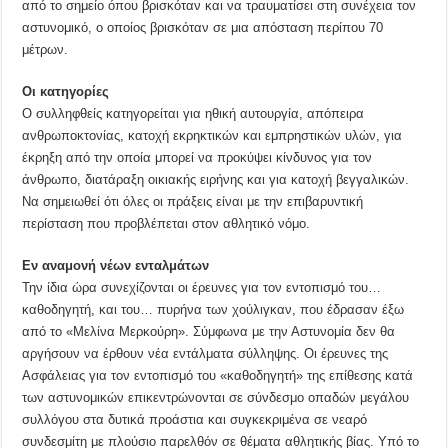
από το σημείο όπου βρισκόταν και να τραυματίσει στη συνέχεια τον
αστυνομικό, ο οποίος βρισκόταν σε μια απόσταση περίπου 70
μέτρων.
Οι κατηγορίες
Ο συλληφθείς κατηγορείται για ηθική αυτουργία, απόπειρα
ανθρωποκτονίας, κατοχή εκρηκτικών και εμπρηστικών υλών, για
έκρηξη από την οποία μπορεί να προκύψει κίνδυνος για τον
άνθρωπο, διατάραξη οικιακής ειρήνης και για κατοχή βεγγαλικών.
Να σημειωθεί ότι όλες οι πράξεις είναι με την επιβαρυντική
περίσταση που προβλέπεται στον αθλητικό νόμο.
Εν αναμονή νέων ενταλμάτων
Την ίδια ώρα συνεχίζονται οι έρευνες για τον εντοπισμό του…
καθοδηγητή, και του… πυρήνα των χούλιγκαν, που έδρασαν έξω
από το «Μελίνα Μερκούρη». Σύμφωνα με την Αστυνομία δεν θα
αργήσουν να έρθουν νέα εντάλματα σύλληψης. Οι έρευνες της
Ασφάλειας για τον εντοπισμό του «καθοδηγητή» της επίθεσης κατά
των αστυνομικών επικεντρώνονται σε σύνδεσμο οπαδών μεγάλου
συλλόγου στα δυτικά προάστια και συγκεκριμένα σε νεαρό
συνδεσμίτη με πλούσιο παρελθόν σε θέματα αθλητικής βίας. Υπό το