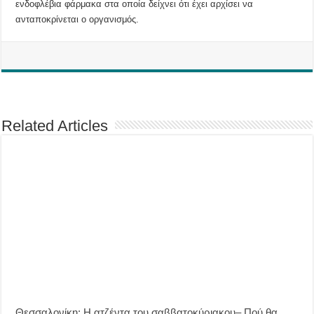
ενδοφλέβια φάρμακα στα οποία δείχνει ότι έχει αρχίσει να
ανταποκρίνεται ο οργανισμός.
Related Articles
Θεσσαλονίκη: Η ατζέντα του σαββατοκύριακου– Πού θα