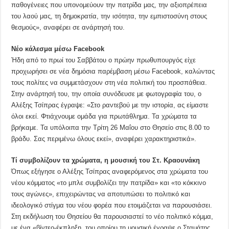
παθογένειες που υπονομεύουν την πατρίδα μας, την αξιοπρέπεια
του λαού μας, τη δημοκρατία, την ισότητα, την εμπιστοσύνη στους
θεσμούς», αναφέρει σε ανάρτησή του.
Νέο κάλεσμα μέσω Facebook
Ήδη από το πρωί του Σαββάτου ο πρώην πρωθυπουργός είχε
προχωρήσει σε νέα δημόσια παρέμβαση μέσω Facebook, καλώντας
τους πολίτες να συμμετάσχουν στη νέα πολιτική του προσπάθεια.
Στην ανάρτησή του, την οποία συνόδευσε με φωτογραφία του, ο
Αλέξης Τσίπρας έγραψε: «Στο ραντεβού με την ιστορία, ας είμαστε
όλοι εκεί. Φτιάχνουμε ομάδα για πρωτάθλημα. Τα χρώματα τα
βρήκαμε. Τα υπόλοιπα την Τρίτη 26 Μαΐου στο Θησείο στις 8.00 το
βράδυ. Σας περιμένω όλους εκεί», αναφέρει χαρακτηριστικά».
Τί συμβολίζουν τα χρώματα, η μουσική του Στ. Κραουνάκη
Όπως εξήγησε ο Αλέξης Τσίπρας αναφερόμενος στα χρώματα του
νέου κόμματος «το μπλε συμβολίζει την πατρίδα» και «το κόκκινο
τους αγώνες», επιχειρώντας να αποτυπώσει το πολιτικό και
ιδεολογικό στίγμα του νέου φορέα που ετοιμάζεται να παρουσιάσει.
Στη εκδήλωση του Θησείου θα παρουσιαστεί το νέο πολιτικό κόμμα,
με ένα «βίντεο-έκπληξη, του οποίου τη μουσική έγραψε ο Σταμάτης