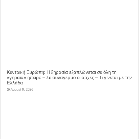
Κεντρική Ευρώπη: Η ξηρασία εξαπλώνεται σε όλη τη
«γηραιά» ήπειρο – Σε συναγερμό οι αρχές – Τί γίνεται με την
Ελλάδα
August 9, 2026