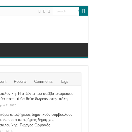
cent
Popular
Comments
Tags
σαλονίκη: Η ατζέντα του σαββατοκύριακου–
θα πάτε, τί θα δείτε δωρεάν στην πόλη
ust 7, 2026
ακόμα υποψήφιους δημοτικούς συμβούλους
κοίνωσε ο υποψήφιος δήμαρχος
σαλονίκης, Γιώργος Ορφανός
il 1, 2019