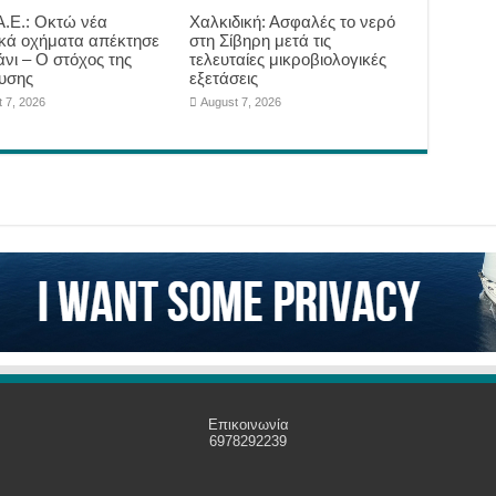
.Ε.: Οκτώ νέα
Χαλκιδική: Ασφαλές το νερό
ικά οχήματα απέκτησε
στη Σίβηρη μετά τις
άνι – Ο στόχος της
τελευταίες μικροβιολογικές
υσης
εξετάσεις
 7, 2026
August 7, 2026
Επικοινωνία
6978292239