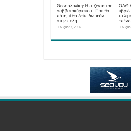
Θεσσαλονίκη: Η ατζέντα του
ΟΛΘ Α
σαββατοκύριακου– Πού θα
υβριδ
πάτε, τί θα δείτε δωρεάν
το λιμ
στην πόλη
επένδ
August 7, 2026
August