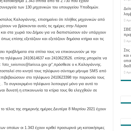
η κατοικήσιμα 1.343 σπίτια από τα 2.730 που έχουν
 συνεργεία των 130 μηχανικών του υπουργείου Υποδομών.
Δείτ
λαμ
στολος Καλογιάννης, επισημαίνει ότι πλήθος μηχανικών από
Apr
χίσουν να βρίσκονται αυτές τις ημέρες στην Λάρισα
ΣΒΕ
 και στα χωριά του Δήμου για να διαπιστώσουν εάν υπάρχουν
προ
 όπως επίσης εξετάζουν και εξετάζουν δημόσια κτήρια και τις
Apr
Στις
σει προβλήματα στα σπίτια τους να επικοινωνούν με την
και 
στο τηλέφωνα 2410614637 και 2410623526. επίσης μπορείτε να
οποί
l:
foto_seismos@larissa.gov.gr
“,πρόσθεσε ο κ.Καλογιάννης.
διαδ
αποσταλεί στο κινητό τους τηλέφωνο σύντομο μήνυμα SMS από
Apr
 επιβεβαιώσουν στο τηλέφωνο 2410623398 την παρουσία τους
ς . Το συγκεκριμένο τηλέφωνο λειτουργεί μόνο για αυτό το
ναι δυνατή η επικοινωνία τα κτίρια τους θα ελεγχθούν σε
 το τέλος της σημερινής ημέρας Δευτέρα 8 Μαρτίου 2021 έχουν
των οποίων οι 1.343 έχουν κριθεί προσωρινά μη κατοικήσιμες