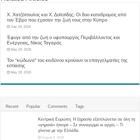
Χ. Χατζόπουλος και Χ. Δοϊτσίδης: Οι δύο καταδρομείς από
τον Έβρο που έχασαν την ζωή τους στην Κύπρο
July 19, 2026
Έφυγε από την ζωή ο υφυπουργός Περιβάλλοντος και
Ενέργειας, Νίκος Ταγαράς
May 29, 2026
Τον “κώδωνα” του κινδύνου κρούουν οι επαγγελματίες της
εστίασης
May 28, 2026
Recent
Popular
Comments
Tags
Κεντρική Ευρώπη: Η ξηρασία εξαπλώνεται σε όλη τη
«γηραιά» ήπειρο – Σε συναγερμό οι αρχές – Τί
γίνεται με την Ελλάδα
August 9, 2026