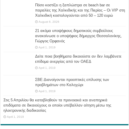
Πόσο κοστίζει η ξαπλώστρα σε beach bar σε
παραλίες της Χαλκιδικής και της Πιερίας – Οι VIP στη
Χαλκιδική κοστολογούνται από 50 – 120 ευρώ
August 6, 2026
21 ακόμα υποψήφιους δημοτικούς συμβούλους
ανακοίνωσε ο υποψήφιος δήμαρχος Θεσσαλονίκης,
Γιώργος Ορφανός
April 1, 2019
Δείτε ποια βοηθήματα δικαιούστε αν δεν λαμβάνετε
επίδομα ανεργίας από τον ΟΑΕΔ
April 1, 2019
ΣΒΕ:Διανοίγονται προοπτικές επίλυσης των
προβλημάτων στο Καλοχώρι
April 1, 2019
Στις 5 Απριλίου θα καταβληθούν τα προνοιακά και αναπηρικά
επιδόματα σε δικαιούχους οι οποίοι υπέβαλλαν αίτηση μέσω της
ηλεκτρονικής διαδικασίας
April 1, 2019