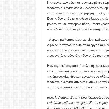
Η ανεργία των νέων σε συγκεκριμένες χώρε
ποσοστό ανεργίας στο σύνολο της οικονομία
επιβεβαιώνει τη θέση της χαμηλής ευελιξί
Equity, δεν υπάρχει σταθερό έδαφος για έν
βρίσκονται σε παρόμοια θέση. Τέτοια κράτη 
αποτελούν πρότυπο για την Ευρώπη από τ
Το ερώτημα λοιπόν είναι αν είναι καθόλου
Αφενός, αποτελούν ελκυστικό εργατικό δυν
δυνατότητες να μάθουν νέα πράγματα, αφετέρ
προσεγγίζουν μόνο όταν δεν υπάρχουν πια 
Η ενεργητική εργασιακή πολιτική, σύμφωνα
επικεντρώνεται μόνο στο να ευνοούνται οι 
της δημιουργίας θέσεων εργασίας σε ολόκλη
ποσοστό ανεργίας συνδέεται στενά με την α
τότε αυξάνονται και για άτομα κάτω των 25
(σ.σ:
Η
Aegean Equity
είναι διορισμένος 
Ltd, όπως ορίζεται στο άρθρο 29 του νόμο
διατάξεων (νόμος 3606/2007), η οποία είναι