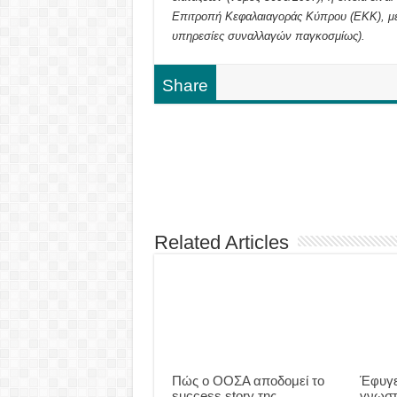
Επιτροπή Κεφαλαιαγοράς Κύπρου (ΕΚΚ), με
υπηρεσίες συναλλαγών παγκοσμίως).
Share
Related Articles
Πώς ο ΟΟΣΑ αποδομεί το
Έφυγε
success story της
γνωστ