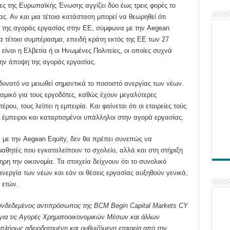
ς της Ευρωπαϊκής Ένωσης αγγίζει δύο έως τρεις φορές το
ς. Αν και μια τέτοια κατάσταση μπορεί να θεωρηθεί ότι
ας της αγοράς εργασίας στην ΕΕ, σύμφωνα με την Aegean
α τέτοιο συμπέρασμα, επειδή κράτη εκτός της ΕΕ των 27
είναι η Ελβετία ή οι Ηνωμένες Πολιτείες, οι οποίες συχνά
ην άποψη της αγοράς εργασίας.
 δυνατό να μειωθεί σημαντικά το ποσοστό ανεργίας των νέων.
αμικό για τους εργοδότες, καθώς έχουν μεγαλύτερες
ου, τους λείπει η εμπειρία. Και φαίνεται ότι οι εταιρείες τούς
έμπειροι και καταρτισμένοι υπάλληλοι στην αγορά εργασίας.
 με την Aegean Equity, δεν θα πρέπει συνεπώς να
μαθητές που εγκαταλείπουν το σχολείο, αλλά και στη στήριξη
ρη την οικονομία. Τα στοιχεία δείχνουν ότι το συνολικό
νεργία των νέων και εάν οι θέσεις εργασίας αυξηθούν γενικά,
 ετών.
συνδεδεμένος αντιπρόσωπος της BCM Begin Capital Markets CY
υ για τις Αγορές Χρηματοοικονομικών Μέσων και άλλων
 πλήρως αδειοδοτημένη και ρυθμιζόμενη εταιρεία από την