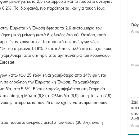
έργων μειώθηκε κατά 2,5 εκατομμύρια και το ποσοστό ανεργίας
 6,2%. Το ίδιο φαινόμενο παρατηρείται και για τους νέους
Γιώ
 στην Ευρωπαϊκή Ένωση έφτασε τα 2,6 εκατομμύρια τον
Ap
ώθηκε μικρή μείωση (κατά 6 χιλιάδες άτομα). Ωστόσο, αυτό
χέση με έναν χρόνο πριν. Το ποσοστό των ανέργων νέων
,4% στο σημερινό 13,9%. Σε απόλυτους αλλά και σε σχετικούς
ά χαμηλότερη από ό,τι πριν από την πανδημία του κορωνοϊού,
urostat.
Ap
ργων κάτω των 25 ετών είναι χαμηλότερο από 14% φαίνεται
νση σε ολόκληρη την Ευρωπαϊκή Ένωση. Το χαμηλότερο
λανδία, στο 5,6%. Είναι ελαφρώς υψηλότερο στη Γερμανία
ται επίσης η Μάλτα (6,8), η Ολλανδία (6,9) και η Τσεχία (7,9).
Στις
Ένωσης, άτομα κάτω των 25 ετών έχουν να αντιμετωπίσουν
και 
οποί
διαδ
τερο ποσοστό ανεργίας μεταξύ των νέων (36,8%), ενώ η
Ap