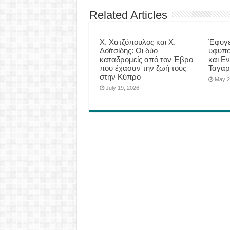
Related Articles
Χ. Χατζόπουλος και Χ.
Έφυγε
Δοϊτσίδης: Οι δύο
υφυπο
καταδρομείς από τον Έβρο
και Εν
που έχασαν την ζωή τους
Ταγαρ
στην Κύπρο
May 2
July 19, 2026