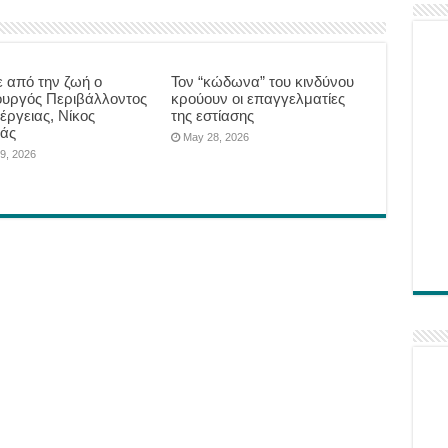
 από την ζωή ο
Τον “κώδωνα” του κινδύνου
υργός Περιβάλλοντος
κρούουν οι επαγγελματίες
έργειας, Νίκος
της εστίασης
άς
May 28, 2026
9, 2026