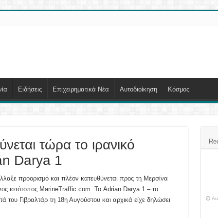
νία
Ειδήσεις
Επιχειρηματικά Νέα
Αυτοδιοίκηση
Κόσμος
ύνεται τώρα το ιρανικό
Re
an Darya 1
άλλαξε προορισμό και πλέον κατευθύνεται προς τη Μερσίνα
ος ιστότοπος MarineTraffic.com. Το Adrian Darya 1 – το
Au
 του Γιβραλτάρ τη 18η Αυγούστου και αρχικά είχε δηλώσει