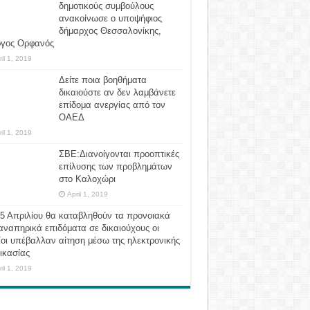
δημοτικούς συμβούλους
ανακοίνωσε ο υποψήφιος
δήμαρχος Θεσσαλονίκης,
ργος Ορφανός
ril 1, 2019
Δείτε ποια βοηθήματα
δικαιούστε αν δεν λαμβάνετε
επίδομα ανεργίας από τον
ΟΑΕΔ
ril 1, 2019
ΣΒΕ:Διανοίγονται προοπτικές
επίλυσης των προβλημάτων
στο Καλοχώρι
April 1, 2019
 5 Απριλίου θα καταβληθούν τα προνοιακά
αναπηρικά επιδόματα σε δικαιούχους οι
οι υπέβαλλαν αίτηση μέσω της ηλεκτρονικής
ικασίας
ril 1, 2019