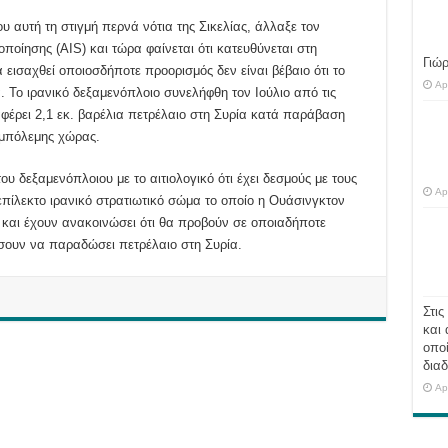
 αυτή τη στιγμή περνά νότια της Σικελίας, άλλαξε τον
οίησης (AIS) και τώρα φαίνεται ότι κατευθύνεται στη
Γιώ
εισαχθεί οποιοσδήποτε προορισμός δεν είναι βέβαιο ότι το
Ap
. Το ιρανικό δεξαμενόπλοιο συνελήφθη τον Ιούλιο από τις
αφέρει 2,1 εκ. βαρέλια πετρέλαιο στη Συρία κατά παράβαση
μπόλεμης χώρας.
 δεξαμενόπλοιου με το αιτιολογικό ότι έχει δεσμούς με τους
Ap
πίλεκτο ιρανικό στρατιωτικό σώμα το οποίο η Ουάσινγκτον
 και έχουν ανακοινώσει ότι θα προβούν σε οποιαδήποτε
ίσουν να παραδώσει πετρέλαιο στη Συρία.
Στις
και 
οποί
διαδ
Ap