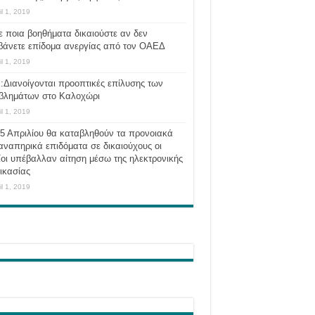
il 1, 2019
ε ποια βοηθήματα δικαιούστε αν δεν
βάνετε επίδομα ανεργίας από τον ΟΑΕΔ
il 1, 2019
:Διανοίγονται προοπτικές επίλυσης των
βλημάτων στο Καλοχώρι
il 1, 2019
 5 Απριλίου θα καταβληθούν τα προνοιακά
αναπηρικά επιδόματα σε δικαιούχους οι
οι υπέβαλλαν αίτηση μέσω της ηλεκτρονικής
ικασίας
il 1, 2019