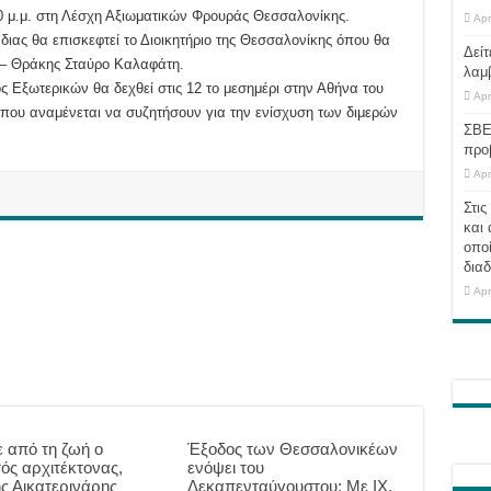
0 μ.μ. στη Λέσχη Αξιωματικών Φρουράς Θεσσαλονίκης.
Apr
νδιας θα επισκεφτεί το Διοικητήριο της Θεσσαλονίκης όπου θα
Δείτ
 – Θράκης Σταύρο Καλαφάτη.
λαμ
ς Εξωτερικών θα δεχθεί στις 12 το μεσημέρι στην Αθήνα του
Apr
όπου αναμένεται να συζητήσουν για την ενίσχυση των διμερών
ΣΒΕ
προ
Apr
Στις
και 
οποί
διαδ
Apr
 από τη ζωή ο
Έξοδος των Θεσσαλονικέων
ός αρχιτέκτονας,
ενόψει του
ης Αικατερινάρης
Δεκαπενταύγουστου: Με ΙΧ,