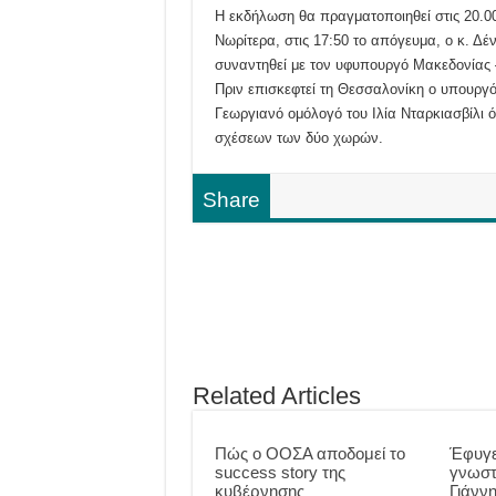
Η εκδήλωση θα πραγματοποιηθεί στις 20.0
Νωρίτερα, στις 17:50 το απόγευμα, ο κ. Δέ
συναντηθεί με τον υφυπουργό Μακεδονίας
Πριν επισκεφτεί τη Θεσσαλονίκη ο υπουργό
Γεωργιανό ομόλογό του Ιλία Νταρκιασβίλι 
σχέσεων των δύο χωρών.
Share
Related Articles
Πώς ο ΟΟΣΑ αποδομεί το
Έφυγε
success story της
γνωστ
κυβέρνησης
Γιάνν