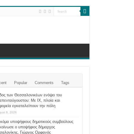
cent
Popular
Comments
Tags
δος των Θεσσαλονικέων ενόψει του
απενταύγουστου: Με ΙΧ, πλοία και
φορεία εγκαταλείπουν την πόλη
ust 8, 2026
ακόμα υποψήφιους δημοτικούς συμβούλους
κοίνωσε ο υποψήφιος δήμαρχος
σαλονίκης, Γιώργος Ορφανός