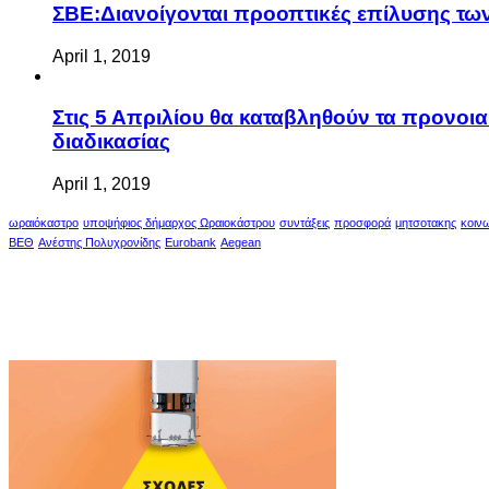
ΣΒΕ:Διανοίγονται προοπτικές επίλυσης τ
April 1, 2019
Στις 5 Απριλίου θα καταβληθούν τα προνοι
διαδικασίας
April 1, 2019
ωραιόκαστρο
υποψήφιος δήμαρχος Ωραιοκάστρου
συντάξεις
προσφορά
μητσοτακης
κοιν
ΒΕΘ
Ανέστης Πολυχρονίδης
Eurobank
Aegean