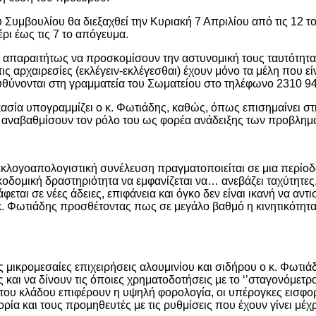
 Συμβουλίου θα διεξαχθεί την Κυριακή 7 Απριλίου από τις 12 τ
έρι έως τις 7 το απόγευμα.
παραιτήτως να προσκομίσουν την αστυνομική τους ταυτότητα ή 
 αρχαιρεσίες (εκλέγειν-εκλέγεσθαι) έχουν μόνο τα μέλη που είν
θύνονται στη γραμματεία του Σωματείου στο τηλέφωνο 2310 94
ικασία υπογραμμίζει ο κ. Φωτιάδης, καθώς, όπως επισημαίνει 
αναβαθμίσουν τον ρόλο του ως φορέα ανάδειξης των προβλημά
λογοαπολογιστική συνέλευση πραγματοποιείται σε μια περίοδο ι
ικοδομική δραστηριότητα να εμφανίζεται να… ανεβάζει ταχύτητες
αι σε νέες άδειες, επιφάνεια και όγκο δεν είναι ικανή να αντ
. Φωτιάδης προσθέτοντας πως σε μεγάλο βαθμό η κινητικότητα 
μικρομεσαίες επιχειρήσεις αλουμινίου και σιδήρου ο κ. Φωτι
ς και να δίνουν τις όποιες χρηματοδοτήσεις με το ‘’σταγονόμετ
ου κλάδου επιφέρουν η υψηλή φορολογία, οι υπέρογκες εισφορέ
ορία και τους προμηθευτές με τις ρυθμίσεις που έχουν γίνει μέχ