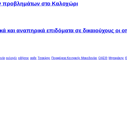
ων προβλημάτων στο Καλοχώρι
ακά και αναπηρικά επιδόματα σε δικαιούχους οι 
ωνία
εκλογές
ειδήσεις
ααδε
Τσακίρης
Περιφέρεια Κεντρικής Μακεδονίας
ΟΑΣΘ
Μηταράκης
Θ