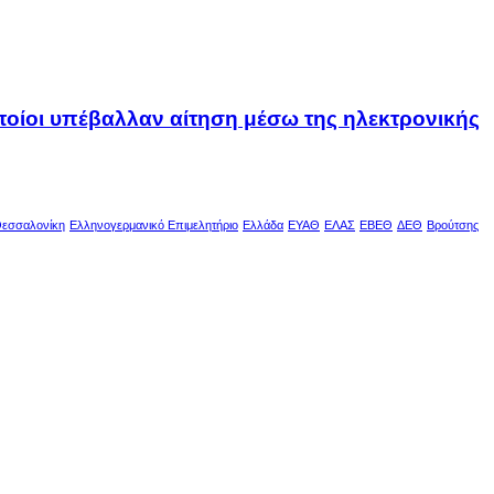
οποίοι υπέβαλλαν αίτηση μέσω της ηλεκτρονικής
εσσαλονίκη
Ελληνογερμανικό Επιμελητήριο
Ελλάδα
ΕΥΑΘ
ΕΛΑΣ
ΕΒΕΘ
ΔΕΘ
Βρούτσης