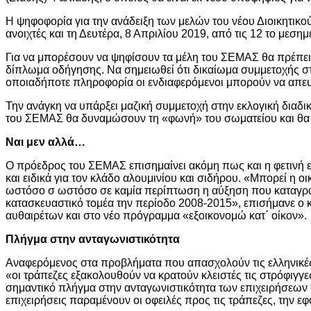
Η ψηφοφορία για την ανάδειξη των μελών του νέου Διοικητικού
ανοιχτές και τη Δευτέρα, 8 Απριλίου 2019, από τις 12 το μεσημ
Για να μπορέσουν να ψηφίσουν τα μέλη του ΣΕΜΑΣ θα πρέπει α
δίπλωμα οδήγησης. Να σημειωθεί ότι δικαίωμα συμμετοχής στις
οποιαδήποτε πληροφορία οι ενδιαφερόμενοι μπορούν να απευ
Την ανάγκη να υπάρξει μαζική συμμετοχή στην εκλογική διαδ
του ΣΕΜΑΣ θα δυναμώσουν τη «φωνή» του σωματείου και θα 
Ναι μεν αλλά…
Ο πρόεδρος του ΣΕΜΑΣ επισημαίνει ακόμη πως και η φετινή εκ
και ειδικά για τον κλάδο αλουμινίου και σιδήρου. «Μπορεί η ο
ωστόσο σ ωστόσο σε καμία περίπτωση η αύξηση που καταγράφετ
κατασκευαστικό τομέα την περίοδο 2008-2015», επισήμανε ο κ
αυθαιρέτων και στο νέο πρόγραμμα «εξοικονομώ κατ΄ οίκον».
Πλήγμα στην ανταγωνιστικότητα
Αναφερόμενος στα προβλήματα που απασχολούν τις ελληνικές 
«οι τράπεζες εξακολουθούν να κρατούν κλειστές τις στρόφιγγε
σημαντικό πλήγμα στην ανταγωνιστικότητα των επιχειρήσεων τ
επιχειρήσεις παραμένουν οι οφειλές προς τις τράπεζες, την εφ