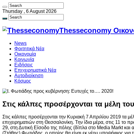
Thursday , 6 August 2026
Thesseconomy Οικονο
News
Φοιτητικά Νέα
Οικονομία
Κοινωνία
Ειδήσεις
Επιχειρηματικά Νέα
Αυτοδιοίκηση
Κόσμος
Στις κάλπες προσέρχονται τα μέλη του
Στις κάλπες προσέρχονται την Κυριακή 7 Απριλίου 2019 τα 
επιχειρηματιών στη Θεσσαλονίκη. Την ίδια μέρα, στις 11 το π
29, στη Δυτική Είσοδο της πόλης (δίπλα στο Media Markt και 
(Στάθης) Φωτιάδης, ο οποίος θα είναι εκ νέου υποψήφιος για 