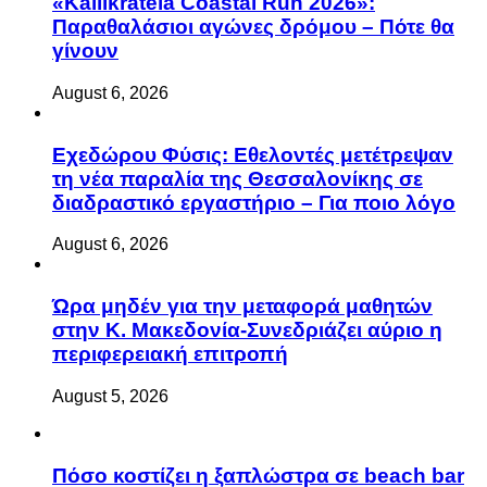
«Kallikrateia Coastal Run 2026»:
Παραθαλάσιοι αγώνες δρόμου – Πότε θα
γίνουν
August 6, 2026
Eχεδώρου Φύσις: Εθελοντές μετέτρεψαν
τη νέα παραλία της Θεσσαλονίκης σε
διαδραστικό εργαστήριο – Για ποιο λόγο
August 6, 2026
Ώρα μηδέν για την μεταφορά μαθητών
στην Κ. Μακεδονία-Συνεδριάζει αύριο η
περιφερειακή επιτροπή
August 5, 2026
Πόσο κοστίζει η ξαπλώστρα σε beach bar