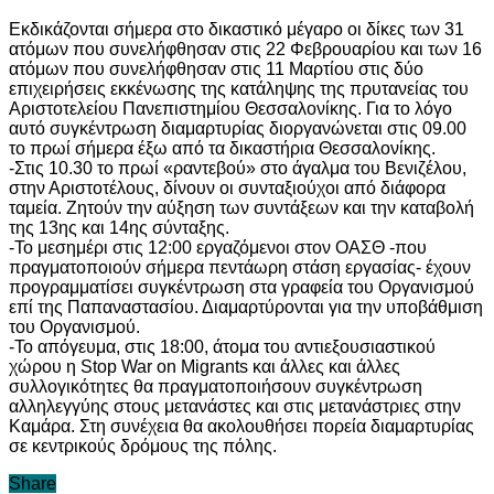
Εκδικάζονται σήμερα στο δικαστικό μέγαρο οι δίκες των 31
ατόμων που συνελήφθησαν στις 22 Φεβρουαρίου και των 16
ατόμων που συνελήφθησαν στις 11 Μαρτίου στις δύο
επιχειρήσεις εκκένωσης της κατάληψης της πρυτανείας του
Αριστοτελείου Πανεπιστημίου Θεσσαλονίκης. Για το λόγο
αυτό συγκέντρωση διαμαρτυρίας διοργανώνεται στις 09.00
το πρωί σήμερα έξω από τα δικαστήρια Θεσσαλονίκης.
-Στις 10.30 το πρωί «ραντεβού» στο άγαλμα του Βενιζέλου,
στην Αριστοτέλους, δίνουν οι συνταξιούχοι από διάφορα
ταμεία. Ζητούν την αύξηση των συντάξεων και την καταβολή
της 13ης και 14ης σύνταξης.
-Το μεσημέρι στις 12:00 εργαζόμενοι στον ΟΑΣΘ -που
πραγματοποιούν σήμερα πεντάωρη στάση εργασίας- έχουν
προγραμματίσει συγκέντρωση στα γραφεία του Οργανισμού
επί της Παπαναστασίου. Διαμαρτύρονται για την υποβάθμιση
του Οργανισμού.
-Το απόγευμα, στις 18:00, άτομα του αντιεξουσιαστικού
χώρου η Stop War on Migrants και άλλες και άλλες
συλλογικότητες θα πραγματοποιήσουν συγκέντρωση
αλληλεγγύης στους μετανάστες και στις μετανάστριες στην
Καμάρα. Στη συνέχεια θα ακολουθήσει πορεία διαμαρτυρίας
σε κεντρικούς δρόμους της πόλης.
Share