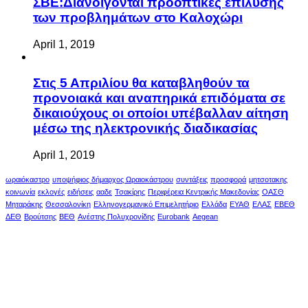
ΣΒΕ:Διανοίγονται προοπτικές επίλυσης
των προβλημάτων στο Καλοχώρι
April 1, 2019
Στις 5 Απριλίου θα καταβληθούν τα
προνοιακά και αναπηρικά επιδόματα σε
δικαιούχους οι οποίοι υπέβαλλαν αίτηση
μέσω της ηλεκτρονικής διαδικασίας
April 1, 2019
ωραιόκαστρο
υποψήφιος δήμαρχος Ωραιοκάστρου
συντάξεις
προσφορά
μητσοτακης
κοινωνία
εκλογές
ειδήσεις
ααδε
Τσακίρης
Περιφέρεια Κεντρικής Μακεδονίας
ΟΑΣΘ
Μηταράκης
Θεσσαλονίκη
Ελληνογερμανικό Επιμελητήριο
Ελλάδα
ΕΥΑΘ
ΕΛΑΣ
ΕΒΕΘ
ΔΕΘ
Βρούτσης
ΒΕΘ
Ανέστης Πολυχρονίδης
Eurobank
Aegean