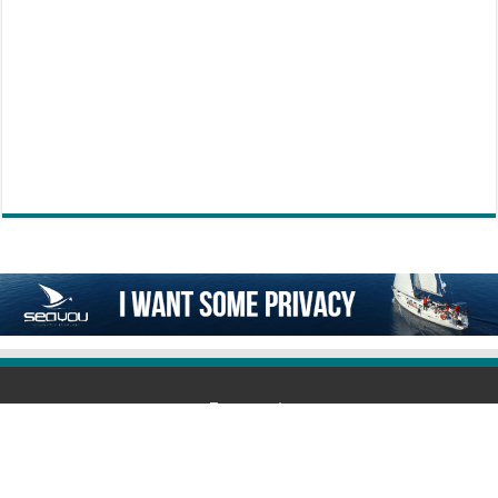
Επικοινωνία
6978292239