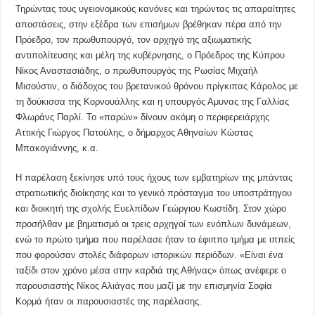
Τηρώντας τους υγειονομικούς κανόνες και τηρώντας τις απαραίτητες
αποστάσεις, στην εξέδρα των επισήμων βρέθηκαν πέρα από την
Πρόεδρο, τον πρωθυπουργό, τον αρχηγό της αξιωματικής
αντιπολίτευσης και μέλη της κυβέρνησης, ο Πρόεδρος της Κύπρου
Νίκος Αναστασιάδης, ο πρωθυπουργός της Ρωσίας Μιχαήλ
Μισούστιν, ο διάδοχος του βρετανικού θρόνου πρίγκιπας Κάρολος με
τη δούκισσα της Κορνουάλλης και η υπουργός Αμυνας της Γαλλίας
Φλωράνς Παρλί. Το «παρών» δίνουν ακόμη ο περιφερειάρχης
Αττικής Γιώργος Πατούλης, ο δήμαρχος Αθηναίων Κώστας
Μπακογιάννης, κ.α.
Η παρέλαση ξεκίνησε υπό τους ήχους των εμβατηρίων της μπάντας
στρατιωτικής διοίκησης και το γενικό πρόσταγμα του υποστράτηγου
και διοικητή της σχολής Ευελπίδων Γεώργιου Κωστίδη. Στον χώρο
προσήλθαν με βηματισμό οι τρεις αρχηγοί των ενόπλων δυνάμεων,
ενώ το πρώτο τμήμα που παρέλασε ήταν το έφιππο τμήμα με ιππείς
που φορούσαν στολές διάφορων ιστορικών περιόδων. «Είναι ένα
ταξίδι στον χρόνο μέσα στην καρδιά της Αθήνας» όπως ανέφερε ο
παρουσιαστής Νίκος Αλιάγας που μαζί με την επισμηνία Σοφία
Κορμά ήταν οι παρουσιαστές της παρέλασης.