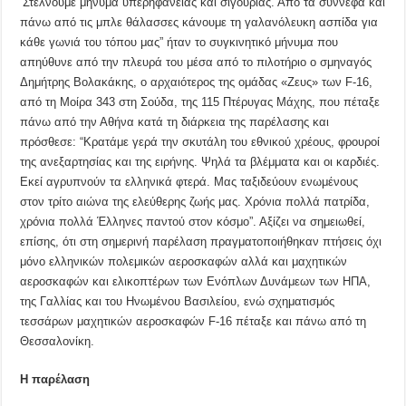
‘Στέλνουμε μήνυμα υπερηφάνειας και σιγουριάς. Από τα σύννεφα και
πάνω από τις μπλε θάλασσες κάνουμε τη γαλανόλευκη ασπίδα για
κάθε γωνιά του τόπου μας” ήταν το συγκινητικό μήνυμα που
απηύθυνε από την πλευρά του μέσα από το πιλοτήριο o σμηναγός
Δημήτρης Βολακάκης, ο αρχαιότερος της ομάδας «Ζευς» των F-16,
από τη Μοίρα 343 στη Σούδα, της 115 Πτέρυγας Μάχης, που πέταξε
πάνω από την Αθήνα κατά τη διάρκεια της παρέλασης και
πρόσθεσε: “Κρατάμε γερά την σκυτάλη του εθνικού χρέους, φρουροί
της ανεξαρτησίας και της ειρήνης. Ψηλά τα βλέμματα και οι καρδιές.
Εκεί αγρυπνούν τα ελληνικά φτερά. Μας ταξιδεύουν ενωμένους
στον τρίτο αιώνα της ελεύθερης ζωής μας. Χρόνια πολλά πατρίδα,
χρόνια πολλά Έλληνες παντού στον κόσμο”. Αξίζει να σημειωθεί,
επίσης, ότι στη σημερινή παρέλαση πραγματοποιήθηκαν πτήσεις όχι
μόνο ελληνικών πολεμικών αεροσκαφών αλλά και μαχητικών
αεροσκαφών και ελικοπτέρων των Ενόπλων Δυνάμεων των ΗΠΑ,
της Γαλλίας και του Ηνωμένου Βασιλείου, ενώ σχηματισμός
τεσσάρων μαχητικών αεροσκαφών F-16 πέταξε και πάνω από τη
Θεσσαλονίκη.
Η παρέλαση