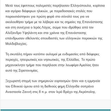
Μετά τους έφιππους πολεμιστές παρήλασαν Ελληνόπουλα, κορίτσια
και αγόρια διάφορων ηλικιών, με παραδοσιακές στολές που
παρουσιάστηκαν για πρώτη φορά στο σύνολό τους για να
ακολουθήσει τμήμα με τα λάβαρα και τις σημαίες της Επανάστασης
και στη συνέχεια ο Ιερός Λόχος, σώμα που ιδρύθηκε από τον
Αλέξανδρο Υψηλάντη και στα χρόνια της Επανάστασης
επάνδρωσαν εθελοντές σπουδαστές των ελληνικών παροικιών της
Μολδοβλαχίας.
Τη σκυτάλη πήραν κατόπιν ουλαμοί με ενδυμασίες από διάφορες
περιοχές, ηπειρωτικές και νησιωτικές, της Ελλάδας. Το πρώτο
μηχανοκίνητο τμήμα που παρήλασε στην λεωφόρο Αμαλίας ήταν
αυτό της Στρατονομίας.
Ξεχωριστή στιγμή των σημερινών εορτασμών ήταν και η ερμηνεία
του Εθνικού ύμνου από τη διεθνούς φημη Ελληνίδα σοπράνο
Αναστασία Ζαννή στις 8 π.μ. στον Ιερό Βράχο της Ακρόπολης.