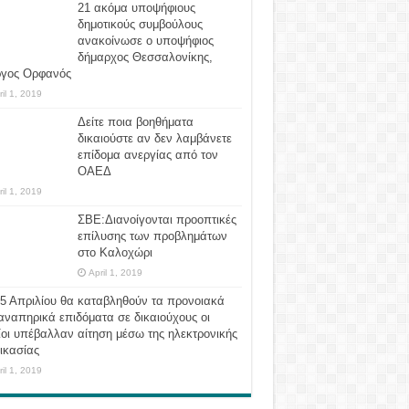
21 ακόμα υποψήφιους
δημοτικούς συμβούλους
ανακοίνωσε ο υποψήφιος
δήμαρχος Θεσσαλονίκης,
ργος Ορφανός
ril 1, 2019
Δείτε ποια βοηθήματα
δικαιούστε αν δεν λαμβάνετε
επίδομα ανεργίας από τον
ΟΑΕΔ
ril 1, 2019
ΣΒΕ:Διανοίγονται προοπτικές
επίλυσης των προβλημάτων
στο Καλοχώρι
April 1, 2019
 5 Απριλίου θα καταβληθούν τα προνοιακά
αναπηρικά επιδόματα σε δικαιούχους οι
οι υπέβαλλαν αίτηση μέσω της ηλεκτρονικής
ικασίας
ril 1, 2019