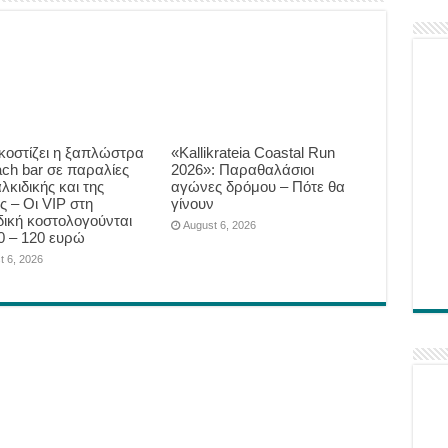
κοστίζει η ξαπλώστρα
«Kallikrateia Coastal Run
ach bar σε παραλίες
2026»: Παραθαλάσιοι
λκιδικής και της
αγώνες δρόμου – Πότε θα
ς – Οι VIP στη
γίνουν
δική κοστολογούνται
August 6, 2026
0 – 120 ευρώ
t 6, 2026