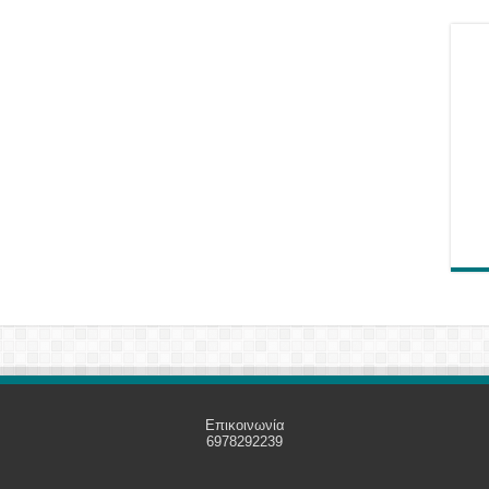
Επικοινωνία
6978292239