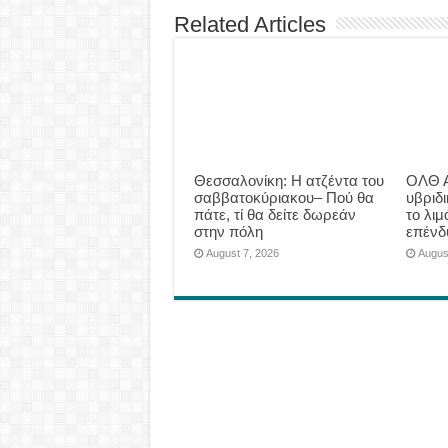
Related Articles
Θεσσαλονίκη: Η ατζέντα του
ΟΛΘ Α
σαββατοκύριακου– Πού θα
υβριδ
πάτε, τί θα δείτε δωρεάν
το λιμ
στην πόλη
επένδ
August 7, 2026
Augus