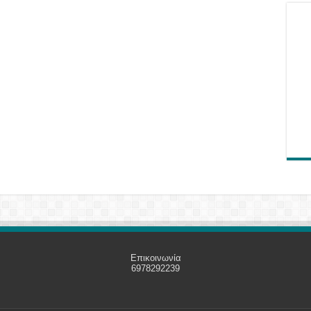
Επικοινωνία
6978292239