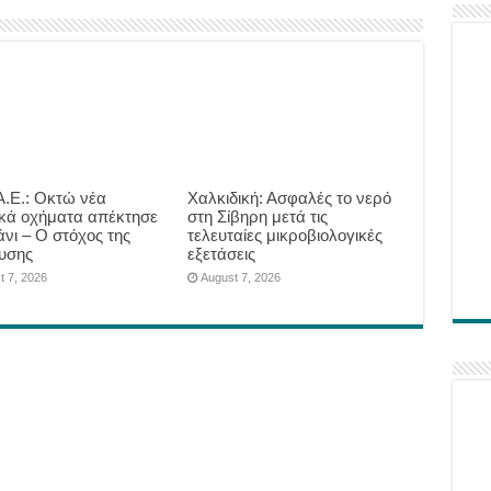
.Ε.: Οκτώ νέα
Χαλκιδική: Ασφαλές το νερό
ικά οχήματα απέκτησε
στη Σίβηρη μετά τις
άνι – Ο στόχος της
τελευταίες μικροβιολογικές
υσης
εξετάσεις
t 7, 2026
August 7, 2026