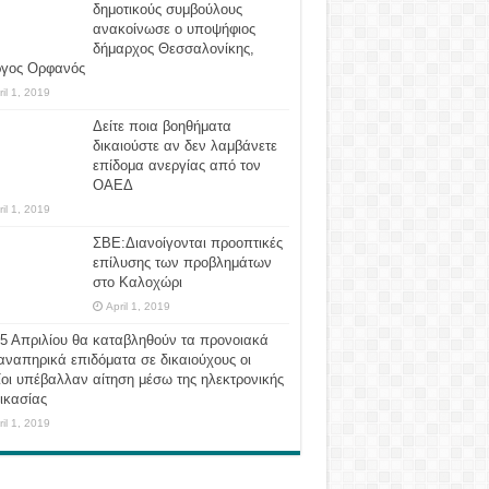
δημοτικούς συμβούλους
ανακοίνωσε ο υποψήφιος
δήμαρχος Θεσσαλονίκης,
ργος Ορφανός
ril 1, 2019
Δείτε ποια βοηθήματα
δικαιούστε αν δεν λαμβάνετε
επίδομα ανεργίας από τον
ΟΑΕΔ
ril 1, 2019
ΣΒΕ:Διανοίγονται προοπτικές
επίλυσης των προβλημάτων
στο Καλοχώρι
April 1, 2019
 5 Απριλίου θα καταβληθούν τα προνοιακά
αναπηρικά επιδόματα σε δικαιούχους οι
οι υπέβαλλαν αίτηση μέσω της ηλεκτρονικής
ικασίας
ril 1, 2019