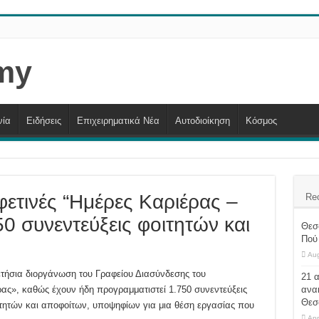
νία
Ειδήσεις
Επιχειρηματικά Νέα
Αυτοδιοίκηση
Κόσμος
φετινές “Ημέρες Καριέρας –
Re
50 συνεντεύξεις φοιτητών και
Θεσ
Πού 
Aug
ετήσια διοργάνωση του Γραφείου Διασύνδεσης του
21 
ας», καθώς έχουν ήδη προγραμματιστεί 1.750 συνεντεύξεις
ανα
Θεσ
ιτητών και αποφοίτων, υποψηφίων για μια θέση εργασίας που
Apr