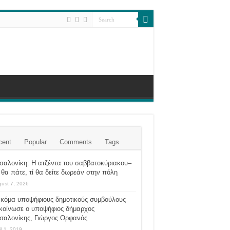
cent
Popular
Comments
Tags
σαλονίκη: Η ατζέντα του σαββατοκύριακου–
θα πάτε, τί θα δείτε δωρεάν στην πόλη
ust 7, 2026
ακόμα υποψήφιους δημοτικούς συμβούλους
κοίνωσε ο υποψήφιος δήμαρχος
σαλονίκης, Γιώργος Ορφανός
il 1, 2019