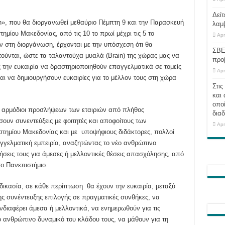
Δείτ
In», που θα διοργανωθεί μεθαύριο Πέμπτη 9 και την Παρασκευή
λαμ
ημίου Μακεδονίας, από τις 10 το πρωί μέχρι τις 5 το
Apr
ν στη διοργάνωση, έρχονται με την υπόσχεση ότι θα
ΣΒΕ
ούνται, ώστε τα ταλαντούχα μυαλά (Brain) της χώρας μας να
προ
ς την ευκαιρία να δραστηριοποιηθούν επαγγελματικά σε τομείς
Apr
αι να δημιουργήσουν ευκαιρίες για το μέλλον τους στη χώρα
Στις
και 
οποί
αι αρμόδιοι προσλήψεων των εταιριών από πλήθος
διαδ
υν συνεντεύξεις με φοιτητές και αποφοίτους των
Apr
τημίου Μακεδονίας και με υποψήφιους διδάκτορες, πολλοί
γγελματική εμπειρία, αναζητώντας το νέο ανθρώπινο
ήσεις τους για άμεσες ή μελλοντικές θέσεις απασχόλησης, από
το Πανεπιστήμιο.
δικασία, σε κάθε περίπτωση θα έχουν την ευκαιρία, μεταξύ
της συνέντευξης επιλογής σε πραγματικές συνθήκες, να
νδιαφέρει άμεσα ή μελλοντικά, να ενημερωθούν για τις
 ανθρώπινο δυναμικό του κλάδου τους, να μάθουν για τη