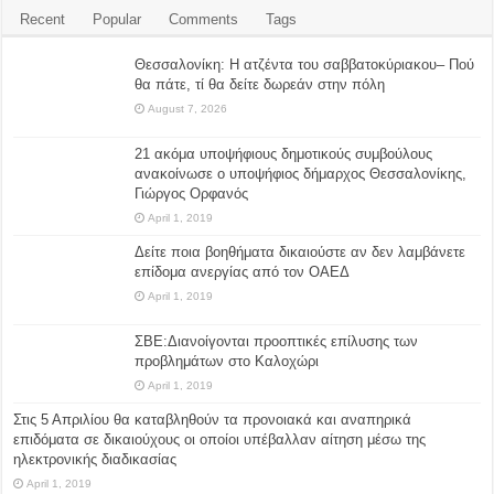
Recent
Popular
Comments
Tags
Θεσσαλονίκη: Η ατζέντα του σαββατοκύριακου– Πού
θα πάτε, τί θα δείτε δωρεάν στην πόλη
August 7, 2026
21 ακόμα υποψήφιους δημοτικούς συμβούλους
ανακοίνωσε ο υποψήφιος δήμαρχος Θεσσαλονίκης,
Γιώργος Ορφανός
April 1, 2019
Δείτε ποια βοηθήματα δικαιούστε αν δεν λαμβάνετε
επίδομα ανεργίας από τον ΟΑΕΔ
April 1, 2019
ΣΒΕ:Διανοίγονται προοπτικές επίλυσης των
προβλημάτων στο Καλοχώρι
April 1, 2019
Στις 5 Απριλίου θα καταβληθούν τα προνοιακά και αναπηρικά
επιδόματα σε δικαιούχους οι οποίοι υπέβαλλαν αίτηση μέσω της
ηλεκτρονικής διαδικασίας
April 1, 2019