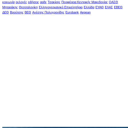
κοινωνία
εκλογές
ειδήσεις
ααδε
Τσακίρης
Περιφέρεια Κεντρικής Μακεδονίας
ΟΑΣΘ
Μηταράκης
Θεσσαλονίκη
Ελληνογερμανικό Επιμελητήριο
Ελλάδα
ΕΥΑΘ
ΕΛΑΣ
ΕΒΕΘ
ΔΕΘ
Βρούτσης
ΒΕΘ
Ανέστης Πολυχρονίδης
Eurobank
Aegean