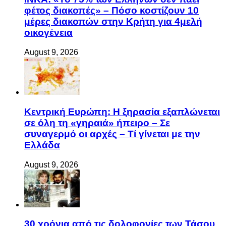
φέτος διακοπές» – Πόσο κοστίζουν 10
μέρες διακοπών στην Κρήτη για 4μελή
οικογένεια
August 9, 2026
Κεντρική Ευρώπη: Η ξηρασία εξαπλώνεται
σε όλη τη «γηραιά» ήπειρο – Σε
συναγερμό οι αρχές – Τί γίνεται με την
Ελλάδα
August 9, 2026
30 χρόνια από τις δολοφονίες των Τάσου