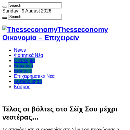
Sunday , 9 August 2026
Thesseconomy
Οικονομία – Επιχειρείν
News
Φοιτητικά Νέα
Οικονομία
Κοινωνία
Ειδήσεις
Επιχειρηματικά Νέα
Αυτοδιοίκηση
Κόσμος
Τέλος οι βόλτες στο Σέϊχ Σου μέχρι
νεοτέρας…
Σε απαγόρευση κυκλοφορίας στο Σέϊχ Σου προχώρησε η