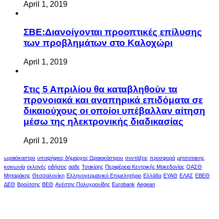
April 1, 2019
ΣΒΕ:Διανοίγονται προοπτικές επίλυσης
των προβλημάτων στο Καλοχώρι
April 1, 2019
Στις 5 Απριλίου θα καταβληθούν τα
προνοιακά και αναπηρικά επιδόματα σε
δικαιούχους οι οποίοι υπέβαλλαν αίτηση
μέσω της ηλεκτρονικής διαδικασίας
April 1, 2019
ωραιόκαστρο
υποψήφιος δήμαρχος Ωραιοκάστρου
συντάξεις
προσφορά
μητσοτακης
κοινωνία
εκλογές
ειδήσεις
ααδε
Τσακίρης
Περιφέρεια Κεντρικής Μακεδονίας
ΟΑΣΘ
Μηταράκης
Θεσσαλονίκη
Ελληνογερμανικό Επιμελητήριο
Ελλάδα
ΕΥΑΘ
ΕΛΑΣ
ΕΒΕΘ
ΔΕΘ
Βρούτσης
ΒΕΘ
Ανέστης Πολυχρονίδης
Eurobank
Aegean