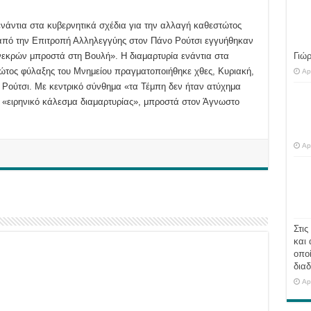
νάντια στα κυβερνητικά σχέδια για την αλλαγή καθεστώτος
από την Επιτροπή Αλληλεγγύης στον Πάνο Ρούτσι εγγυήθηκαν
 νεκρών μπροστά στη Βουλή». Η διαμαρτυρία ενάντια στα
Γιώ
τώτος φύλαξης του Μνημείου πραγματοποιήθηκε χθες, Κυριακή,
Ap
Ρούτσι. Με κεντρικό σύνθημα «τα Τέμπη δεν ήταν ατύχημα
ν «ειρηνικό κάλεσμα διαμαρτυρίας», μπροστά στον Άγνωστο
Ap
Στις
και 
οποί
διαδ
Ap