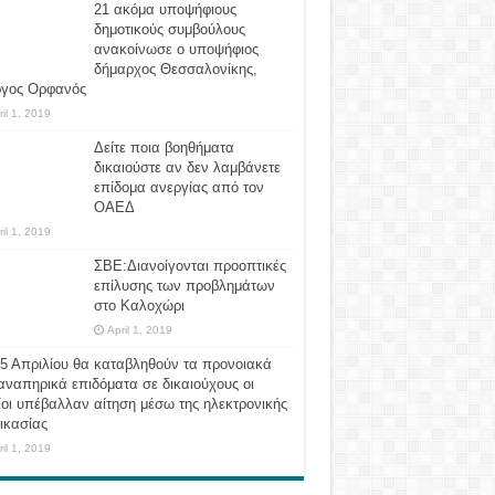
21 ακόμα υποψήφιους
δημοτικούς συμβούλους
ανακοίνωσε ο υποψήφιος
δήμαρχος Θεσσαλονίκης,
ργος Ορφανός
ril 1, 2019
Δείτε ποια βοηθήματα
δικαιούστε αν δεν λαμβάνετε
επίδομα ανεργίας από τον
ΟΑΕΔ
ril 1, 2019
ΣΒΕ:Διανοίγονται προοπτικές
επίλυσης των προβλημάτων
στο Καλοχώρι
April 1, 2019
 5 Απριλίου θα καταβληθούν τα προνοιακά
αναπηρικά επιδόματα σε δικαιούχους οι
οι υπέβαλλαν αίτηση μέσω της ηλεκτρονικής
ικασίας
ril 1, 2019