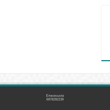
Επικοινωνία
6978292239