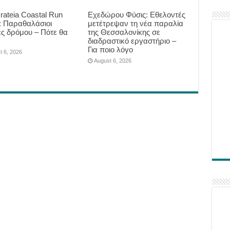
krateia Coastal Run
Eχεδώρου Φύσις: Εθελοντές
: Παραθαλάσιοι
μετέτρεψαν τη νέα παραλία
ς δρόμου – Πότε θα
της Θεσσαλονίκης σε
ν
διαδραστικό εργαστήριο –
Για ποιο λόγο
t 6, 2026
August 6, 2026