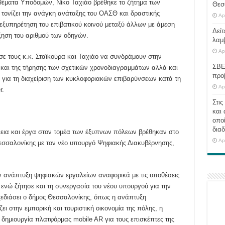
 θέματα Υποδομών, Νίκο Ταχιάο βρέθηκε το ζήτημα των
Θεσ
 τονίζει την ανάγκη ανάταξης του ΟΑΣΘ και δραστικής
Ap
εξυπηρέτηση του επιβατικού κοινού μεταξύ άλλων με άμεση
Δείτ
ξηση του αριθμού των οδηγών.
λαμ
Ap
ε τους κ.κ. Σταϊκούρα και Ταχιάο να συνδράμουν στην
ΣΒΕ
ό και της τήρησης των σχετικών χρονοδιαγραμμάτων αλλά και
προ
 για τη διαχείριση των κυκλοφοριακών επιβαρύνσεων κατά τη
Ap
r.
Στις
και 
οποί
διαδ
εια και έργα στον τομέα των έξυπνων πόλεων βρέθηκαν στο
Ap
εσσαλονίκης με τον νέο υπουργό Ψηφιακής Διακυβέρνησης,
ην ανάπτυξη ψηφιακών εργαλείων αναφορικά με τις υποθέσεις
 ενώ ζήτησε και τη συνεργασία του νέου υπουργού για την
χεδιάσει ο δήμος Θεσσαλονίκης, όπως η ανάπτυξη
ζει στην εμπορική και τουριστική οικονομία της πόλης, η
 δημιουργία πλατφόρμας mobile AR για τους επισκέπτες της