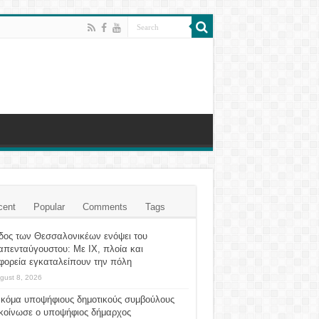
cent
Popular
Comments
Tags
δος των Θεσσαλονικέων ενόψει του
απενταύγουστου: Με ΙΧ, πλοία και
φορεία εγκαταλείπουν την πόλη
gust 8, 2026
ακόμα υποψήφιους δημοτικούς συμβούλους
κοίνωσε ο υποψήφιος δήμαρχος