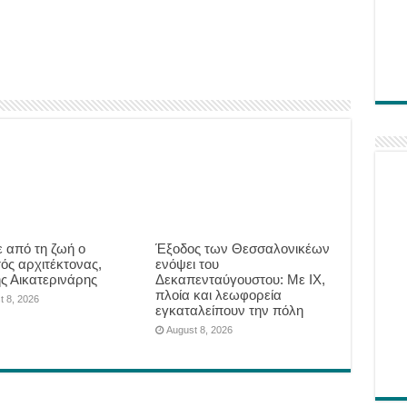
 από τη ζωή ο
Έξοδος των Θεσσαλονικέων
ός αρχιτέκτονας,
ενόψει του
ης Αικατερινάρης
Δεκαπενταύγουστου: Με ΙΧ,
πλοία και λεωφορεία
t 8, 2026
εγκαταλείπουν την πόλη
August 8, 2026