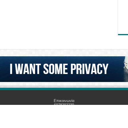
Επικοινωνία
6978292239