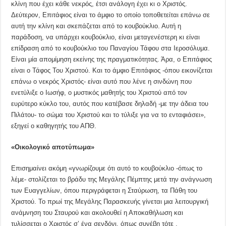
κλίνη που έχει κάθε νεκρός, έτσι ανάλογη έχει κι ο Χριστός.
Δεύτερον, Επιτάφιος είναι το άμφιο το οποίο τοποθετείται επάνω σε
αυτή την κλίνη και σκεπάζεται από το κουβούκλιο. Αυτή η
παράδοση, να υπάρχει κουβούκλιο, είναι μεταγενέστερη κι είναι
επίδραση από το κουβούκλιο του Παναγίου Τάφου στα Ιεροσόλυμα.
Είναι μία απομίμηση εκείνης της πραγματικότητας. Άρα, ο Επιτάφιος
είναι ο Τάφος Του Χριστού. Και το άμφιο Επιτάφιος -όπου εικονίζεται
επάνω ο νεκρός Χριστός- είναι αυτό που λένε η σινδώνη που
ενετύλιξε ο Ιωσήφ, ο μυστικός μαθητής του Χριστού από τον
ευρύτερο κύκλο του, αυτός που κατέβασε δηλαδή -με την άδεια του
Πιλάτου- το σώμα του Χριστού και το τύλιξε για να το ενταφιάσει»,
εξηγεί ο καθηγητής του ΑΠΘ.
«Οικολογικό αποτύπωμα»
Επισημαίνει ακόμη «γνωρίζουμε ότι αυτό το κουβούκλιο -όπως το
λέμε- στολίζεται το βράδυ της Μεγάλης Πέμπτης μετά την ανάγνωση
των Ευαγγελίων, όπου περιγράφεται η Σταύρωση, τα Πάθη του
Χριστού. Το πρωί της Μεγάλης Παρασκευής γίνεται μια λειτουργική
ανάμνηση του Σταυρού και ακολουθεί η Αποκαθήλωση και
τυλίσσεται ο Χριστός σ’ ένα σενδόνι, όπως συνέβη τότε .