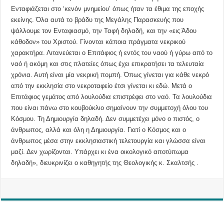
Ενταφιάζεται στο ‘κενόν μνημείου’ όπως ήταν τα έθιμα της εποχής
εκείνης. Όλα αυτά το βράδυ της Μεγάλης Παρασκευής που
ψάλλουμε τον Ενταφιασμό, την Ταφή δηλαδή, και την «εις Άδου
κάθοδον» του Χριστού. Γίνονται κάποια πράγματα νεκρικού
χαρακτήρα. Λιτανεύεται ο Επιτάφιος ή εντός του ναού ή γύρω από το
ναό ή ακόμη και στις πλατείες όπως έχει επικρατήσει τα τελευταία
χρόνια. Αυτή είναι μία νεκρική πομπή. Όπως γίνεται για κάθε νεκρό
από την εκκλησία στο νεκροταφείο έτσι γίνεται κι εδώ. Μετά ο
Επιτάφιος γεμάτος από λουλούδια επιστρέφει στο ναό. Τα λουλούδια
που είναι πάνω στο κουβούκλιο σημαίνουν την συμμετοχή όλου του
Κόσμου. Τη Δημιουργία δηλαδή. Δεν συμμετέχει μόνο ο πιστός, ο
άνθρωπος, αλλά και όλη η Δημιουργία. Γιατί ο Κόσμος και ο
άνθρωπος μέσα στην εκκλησιαστική τελετουργία και γλώσσα είναι
μαζί. Δεν χωρίζονται. Υπάρχει κι ένα οικολογικό αποτύπωμα
δηλαδή», διευκρινίζει ο καθηγητής της Θεολογικής κ. Σκαλτσής .