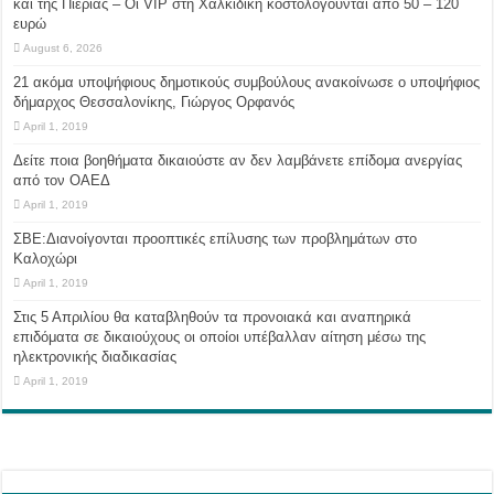
και της Πιερίας – Οι VIP στη Χαλκιδική κοστολογούνται από 50 – 120
ευρώ
August 6, 2026
21 ακόμα υποψήφιους δημοτικούς συμβούλους ανακοίνωσε ο υποψήφιος
δήμαρχος Θεσσαλονίκης, Γιώργος Ορφανός
April 1, 2019
Δείτε ποια βοηθήματα δικαιούστε αν δεν λαμβάνετε επίδομα ανεργίας
από τον ΟΑΕΔ
April 1, 2019
ΣΒΕ:Διανοίγονται προοπτικές επίλυσης των προβλημάτων στο
Καλοχώρι
April 1, 2019
Στις 5 Απριλίου θα καταβληθούν τα προνοιακά και αναπηρικά
επιδόματα σε δικαιούχους οι οποίοι υπέβαλλαν αίτηση μέσω της
ηλεκτρονικής διαδικασίας
April 1, 2019