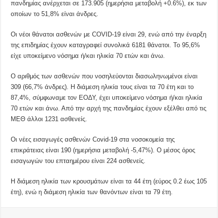
πανδημίας ανέρχεται σε 173.905 (ημερήσια μεταβολή +0.6%), εκ των
οποίων το 51,8% είναι άνδρες.
Οι νέοι θάνατοι ασθενών με COVID-19 είναι 29, ενώ από την έναρξη
της επιδημίας έχουν καταγραφεί συνολικά 6181 θάνατοι. Το 95,6%
είχε υποκείμενο νόσημα ή/και ηλικία 70 ετών και άνω.
Ο αριθμός των ασθενών που νοσηλεύονται διασωληνωμένοι είναι
309 (66,7% άνδρες). Η διάμεση ηλικία τους είναι τα 70 έτη και το
87,4%, σύμφωναμε τον ΕΟΔΥ, έχει υποκείμενο νόσημα ή/και ηλικία
70 ετών και άνω. Από την αρχή της πανδημίας έχουν εξέλθει από τις
ΜΕΘ άλλοι 1231 ασθενείς.
Οι νέες εισαγωγές ασθενών Covid-19 στα νοσοκομεία της
επικράτειας είναι 190 (ημερήσια μεταβολή -5,47%). Ο μέσος όρος
εισαγωγών του επταημέρου είναι 224 ασθενείς.
Η διάμεση ηλικία των κρουσμάτων είναι τα 44 έτη (εύρος 0.2 έως 105
έτη), ενώ η διάμεση ηλικία των θανόντων είναι τα 79 έτη.