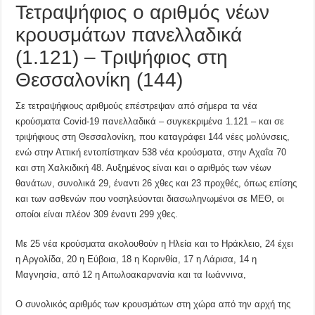
Τετραψήφιος ο αριθμός νέων
κρουσμάτων πανελλαδικά
(1.121) – Τριψήφιος στη
Θεσσαλονίκη (144)
Σε τετραψήφιους αριθμούς επέστρεψαν από σήμερα τα νέα
κρούσματα Covid-19 πανελλαδικά – συγκεκριμένα 1.121 – και σε
τριψήφιους στη Θεσσαλονίκη, που καταγράφει 144 νέες μολύνσεις,
ενώ στην Αττική εντοπίστηκαν 538 νέα κρούσματα, στην Αχαΐα 70
και στη Χαλκιδική 48. Αυξημένος είναι και ο αριθμός των νέων
θανάτων, συνολικά 29, έναντι 26 χθες και 23 προχθές, όπως επίσης
και των ασθενών που νοσηλεύονται διασωληνωμένοι σε ΜΕΘ, οι
οποίοι είναι πλέον 309 έναντι 299 χθες.
Με 25 νέα κρούσματα ακολουθούν η Ηλεία και το Ηράκλειο, 24 έχει
η Αργολίδα, 20 η Εύβοια, 18 η Κορινθία, 17 η Λάρισα, 14 η
Μαγνησία, από 12 η Αιτωλοακαρνανία και τα Ιωάννινα,
Ο συνολικός αριθμός των κρουσμάτων στη χώρα από την αρχή της