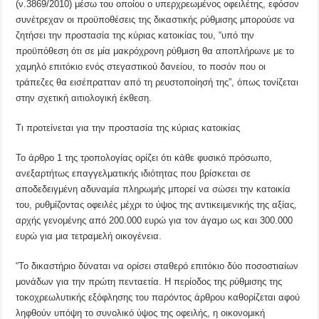
(ν.3869/2010) μέσω του οποίου ο υπερχρεωμένος οφειλέτης, εφόσον
συνέτρεχαν οι προϋποθέσεις της δικαστικής ρύθμισης μπορούσε να
ζητήσει την προστασία της κύριας κατοικίας του, “υπό την
προϋπόθεση ότι σε μία μακρόχρονη ρύθμιση θα αποπλήρωνε με το
χαμηλό επιτόκιο ενός στεγαστικού δανείου, το ποσόν που οι
τράπεζες θα εισέπρατταν από τη ρευστοποίησή της”, όπως τονίζεται
στην σχετική αιτιολογική έκθεση.
Τι προτείνεται για την προστασία της κύριας κατοικίας
Το άρθρο 1 της τροπολογίας ορίζει ότι κάθε φυσικό πρόσωπο,
ανεξαρτήτως επαγγελματικής ιδιότητας που βρίσκεται σε
αποδεδειγμένη αδυναμία πληρωμής μπορεί να σώσει την κατοικία
του, ρυθμίζοντας οφειλές μέχρι το ύψος της αντικειμενικής της αξίας,
αρχής γενομένης από 200.000 ευρώ για τον άγαμο ως και 300.000
ευρώ για μια τετραμελή οικογένεια.
“Το δικαστήριο δύναται να ορίσει σταθερό επιτόκιο δύο ποσοστιαίων
μονάδων για την πρώτη πενταετία. Η περίοδος της ρύθμισης της
τοκοχρεωλυτικής εξόφλησης του παρόντος άρθρου καθορίζεται αφού
ληφθούν υπόψη το συνολικό ύψος της οφειλής, η οικονομική