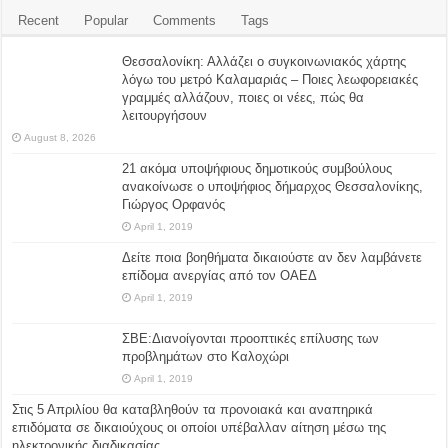
Recent
Popular
Comments
Tags
Θεσσαλονίκη: Αλλάζει ο συγκοινωνιακός χάρτης
λόγω του μετρό Καλαμαριάς – Ποιες λεωφορειακές
γραμμές αλλάζουν, ποιες οι νέες, πώς θα
λειτουργήσουν
August 8, 2026
21 ακόμα υποψήφιους δημοτικούς συμβούλους
ανακοίνωσε ο υποψήφιος δήμαρχος Θεσσαλονίκης,
Γιώργος Ορφανός
April 1, 2019
Δείτε ποια βοηθήματα δικαιούστε αν δεν λαμβάνετε
επίδομα ανεργίας από τον ΟΑΕΔ
April 1, 2019
ΣΒΕ:Διανοίγονται προοπτικές επίλυσης των
προβλημάτων στο Καλοχώρι
April 1, 2019
Στις 5 Απριλίου θα καταβληθούν τα προνοιακά και αναπηρικά
επιδόματα σε δικαιούχους οι οποίοι υπέβαλλαν αίτηση μέσω της
ηλεκτρονικής διαδικασίας