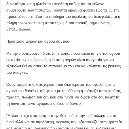
δυνατότητα και η ηλικία του οφειλέτη καθώς και τα εύλογα
συμφέροντα των πιστωτών, δύναται όμως να φθάσει έως τα 35 έτη,
προκειμένου, με βάση το εισόδημα του οφειλέτη, να διασφαλίζεται η
πλήρη τοκοχρεολυτική αποπληρωμή του ποσού”, σημειώνεται,
μεταξύ άλλων.
Προστασία αγρών και αγορά δανείου
Με την προτεινόμενη διάταξη, επίσης, προστατεύεται για τον αγρότη
με αντίστοιχους όρους όση έκταση αγρών είναι αναγκαία για να
εξακολουθεί να ασκεί το επάγγελμά του και να καλύπτει τις βιοτικές
του ανάγκες.
Όσον αφορά την κατοχύρωση του δικαιώματος του οφειλέτη στην
αγορά του δανείου, σύμφωνα με τη ρύθμιση η τράπεζα υποχρεούται,
πριν την πώληση του δανείου στα funds να δώσει στο δανειολήπτη
τη δυνατότητα να αγοράσει ο ίδιος το δάνειο.
“Μάλιστα, όχι απαραίτητα στην ίδια τιμή με την τιμή πώλησης στο
fund αλλά και σε υψηλότερη, γεγονός που εξασφαλίζει στην τράπεζα
καλύτερες τιμές πώλησης που αντισταθμίζουν και τις ενδεχόμενες