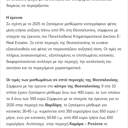
διαρκώς να περιορίζονται.
Η έρευνα
Σε σχέση με το 2025 τα ζητούμενα μισθώματα καταγράφουν φέτος
μέση ετήσια αύξηση πάνω από 9% στη Θεσσαλονίκη, σύμφωνα με
στοιχεία της έρευνας του Πανελλαδικού Κτηματομεσιτικού Δικτύου E-
Real Estates. Σε επτά περιοχές της Θεσσαλονίκης τα ενοίκια
εξακολουθούν και φέτος να παρουσιάζουν αυξητική τάση. Οι τιμές σε
πλήρως ανακαινισμένες, εξοπλισμένες κι επιπλωμένες κατοικίες
διαφοροποιούνται ανάλογα με την περιοχή, την κατάσταση του
ακινήτου και τα παρεχόμενα χαρακτηριστικά.
Οι τιμές των μισθωμάτων σε επτά περιοχές της Θεσσαλονίκης
Σύμφωνα με την έρευνα στο
κέντρο της Θεσσαλονίκης
8 στα 10
σπίτια έχουν ζητούμενο μίσθωμα άνω των 400 ευρώ, εκ των οποίων
τα 4 άνω των 500 ευρώ.Σύμφωνα με τα στοιχεία της έρευνας για το
2026 στην περιοχή του
Βαρδάρη
, το ζητούμενο μίσθωμα για
κατοικίες 30-45 τ.μ. κυμαίνεται από 350 ευρώ/μήνα έως 650 ευρώ /
μήνα, ενώ για κατοικίες 50-60 τ.μ. από 450 ευρώ /μήνα έως 650
ευρώ/μήνα. Αντίστοιχα, στην περιοχή
Καμάρα – Ροτόντα
τα