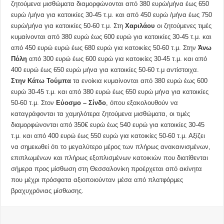
ζητούμενα μισθώματα διαμορφώνονται από 380 ευρώ/μήνα έως 650
ευρώ /μήνα για κατοικίες 30-45 τ.μ. και από 450 ευρώ /μήνα έως 750
ευρώ/μήνα για κατοικίες 50-60 τ.μ. Στη
Χαριλάου
οι ζητούμενες τιμές
κυμαίνονται από 380 ευρώ έως 600 ευρώ για κατοικίες 30-45 τ.μ. και
από 450 ευρώ ευρώ έως 680 ευρώ για κατοικίες 50-60 τ.μ. Στην
Άνω
Πόλη
από 300 ευρώ έως 600 ευρώ για κατοικίες 30-45 τ.μ. και από
400 ευρώ έως 650 ευρώ μήνα για κατοικίες 50-60 τ.μ αντίστοιχα.
Στην Κάτω Τούμπα
τα ενοίκια κυμαίνονται από 380 ευρώ έως 600
ευρώ 30-45 τ.μ. και από 380 ευρώ έως 650 ευρώ μήνα για κατοικίες
50-60 τ.μ. Στον
Εύοσμο – Σίνδο
, όπου εξακολουθούν να
καταγράφονται τα χαμηλότερα ζητούμενα μισθώματα, οι τιμές
διαμορφώνονται από 350€ ευρώ έως 540 ευρώ για κατοικίες 30-45
τ.μ. και από 400 ευρώ έως 550 ευρώ για κατοικίες 50-60 τ.μ. Αξίζει
να σημειωθεί ότι το μεγαλύτερο μέρος των πλήρως ανακαινισμένων,
επιπλωμένων και πλήρως εξοπλισμένων κατοικιών που διατίθενται
σήμερα προς μίσθωση στη Θεσσαλονίκη προέρχεται από ακίνητα
που μέχρι πρόσφατα αξιοποιούνταν μέσα από πλατφόρμες
βραχυχρόνιας μίσθωσης.