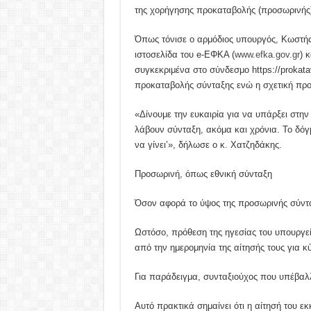
της χορήγησης προκαταβολής (προσωρινής) 
Όπως τόνισε ο αρμόδιος υπουργός, Κωστής
ιστοσελίδα του e-ΕΦΚΑ (
www.efka.gov.gr
) 
συγκεκριμένα στο σύνδεσμο https://prokatav
προκαταβολής σύνταξης ενώ η σχετική προθ
«Δίνουμε την ευκαιρία για να υπάρξει στη
λάβουν σύνταξη, ακόμα και χρόνια. Το δόγμ
να γίνει’», δήλωσε ο κ. Χατζηδάκης.
Προσωρινή, όπως εθνική σύνταξη
Όσον αφορά το ύψος της προσωρινής σύνταξ
Ωστόσο, πρόθεση της ηγεσίας του υπουργεί
από την ημερομηνία της αίτησής τους για κ
Για παράδειγμα, συνταξιούχος που υπέβαλλ
Αυτό πρακτικά σημαίνει ότι η αίτησή του εκ