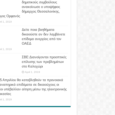
δημοτικούς συμβούλους
ανακοίνωσε ο υποψήφιος
δήμαρχος Θεσσαλονίκης,
ργος Ορφανός
ril 1, 2019
Δείτε ποια βοηθήματα
δικαιούστε αν δεν λαμβάνετε
επίδομα ανεργίας από τον
ΟΑΕΔ
ril 1, 2019
ΣΒΕ:Διανοίγονται προοπτικές
επίλυσης των προβλημάτων
στο Καλοχώρι
April 1, 2019
 5 Απριλίου θα καταβληθούν τα προνοιακά
αναπηρικά επιδόματα σε δικαιούχους οι
οι υπέβαλλαν αίτηση μέσω της ηλεκτρονικής
ικασίας
ril 1, 2019