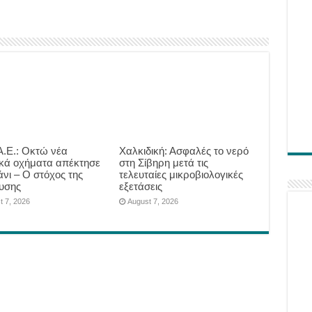
.Ε.: Οκτώ νέα
Χαλκιδική: Ασφαλές το νερό
ικά οχήματα απέκτησε
στη Σίβηρη μετά τις
άνι – Ο στόχος της
τελευταίες μικροβιολογικές
υσης
εξετάσεις
t 7, 2026
August 7, 2026