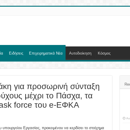
ία
Ειδήσεις
Επιχειρηματικά Νέα
Αυτοδιοίκηση
Κόσμος
άκη για προσωρινή σύνταξη
Re
ούχους μέχρι το Πάσχα, τα
ask force του e-ΕΦΚΑ
Au
υ υπουργείου Εργασίας, προκειμένου να κερδίσει το στοίχημα