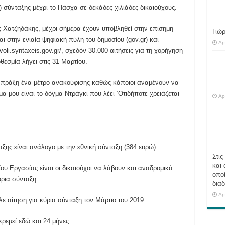
σύνταξης μέχρι το Πάσχα σε δεκάδες χιλιάδες δικαιούχους.
 Χατζηδάκης, μέχρι σήμερα έχουν υποβληθεί στην επίσημη
Γιώ
και στην ενιαία ψηφιακή πύλη του δημοσίου (gov.gr) και
Ap
oli.syntaxeis.gov.gr/, σχεδόν 30.000 αιτήσεις για τη χορήγηση
εσμία λήγει στις 31 Μαρτίου.
ν πράξη ένα μέτρο ανακούφισης καθώς κάποιοι αναμένουν να
α μου είναι το δόγμα Ντράγκι που λέει ‘Οτιδήποτε χρειάζεται
Ap
ης είναι ανάλογο με την εθνική σύνταξη (384 ευρώ).
Στις
και 
ου Εργασίας είναι οι δικαιούχοι να λάβουν και αναδρομικά
οποί
ύρια σύνταξη.
διαδ
Ap
ε αίτηση για κύρια σύνταξη τον Μάρτιο του 2019.
κρεμεί εδώ και 24 μήνες.