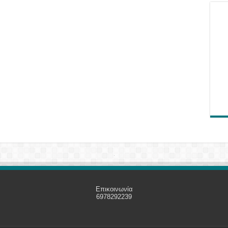
Επικοινωνία
6978292239