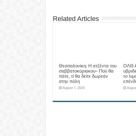
Related Articles
Θεσσαλονίκη: Η ατζέντα του
ΟΛΘ Α
σαββατοκύριακου– Πού θα
υβριδ
πάτε, τί θα δείτε δωρεάν
το λιμ
στην πόλη
επένδ
August 7, 2026
Augus