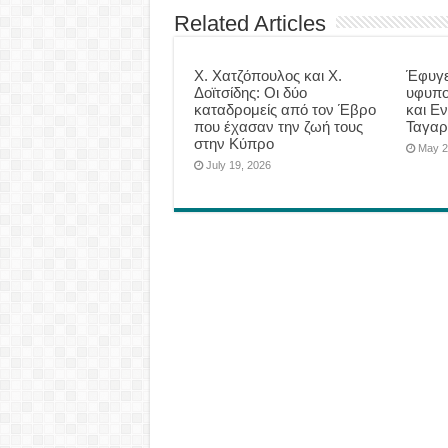
Related Articles
Χ. Χατζόπουλος και Χ.
Έφυγε
Δοϊτσίδης: Οι δύο
υφυπο
καταδρομείς από τον Έβρο
και Εν
που έχασαν την ζωή τους
Ταγαρ
στην Κύπρο
May 2
July 19, 2026