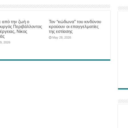
 από την ζωή ο
Τον “κώδωνα” του κινδύνου
υργός Περιβάλλοντος
κρούουν οι επαγγελματίες
έργειας, Νίκος
της εστίασης
άς
May 28, 2026
9, 2026