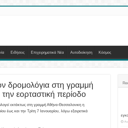
νία
Ειδήσεις
Επιχειρηματικά Νέα
Αυτοδιοίκηση
Κόσμος
ν δρομολόγια στη γραμμή
Re
την εορταστική περίοδο
μολογεί εκτάκτως στη γραμμή Αθήνα-Θεσσαλονικη η
υ έως και την Τρίτη 7 Ιανουαρίου, λόγω εξαιρετικά
εγκ
Au