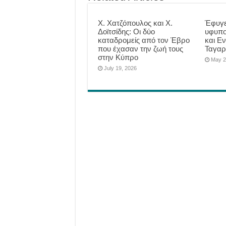
Χ. Χατζόπουλος και Χ.
Έφυγε
Δοϊτσίδης: Οι δύο
υφυπο
καταδρομείς από τον Έβρο
και Εν
που έχασαν την ζωή τους
Ταγαρ
στην Κύπρο
May 2
July 19, 2026