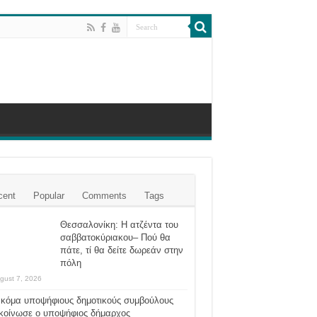
cent
Popular
Comments
Tags
Θεσσαλονίκη: Η ατζέντα του
σαββατοκύριακου– Πού θα
πάτε, τί θα δείτε δωρεάν στην
πόλη
gust 7, 2026
ακόμα υποψήφιους δημοτικούς συμβούλους
κοίνωσε ο υποψήφιος δήμαρχος