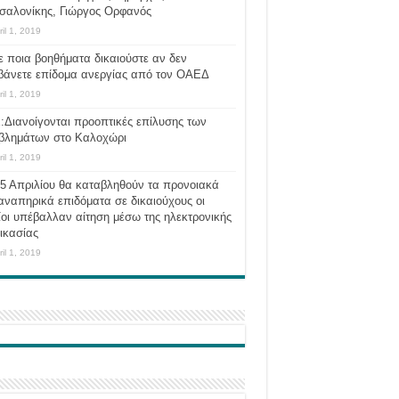
σαλονίκης, Γιώργος Ορφανός
ril 1, 2019
ε ποια βοηθήματα δικαιούστε αν δεν
βάνετε επίδομα ανεργίας από τον ΟΑΕΔ
ril 1, 2019
:Διανοίγονται προοπτικές επίλυσης των
βλημάτων στο Καλοχώρι
ril 1, 2019
 5 Απριλίου θα καταβληθούν τα προνοιακά
αναπηρικά επιδόματα σε δικαιούχους οι
οι υπέβαλλαν αίτηση μέσω της ηλεκτρονικής
ικασίας
ril 1, 2019