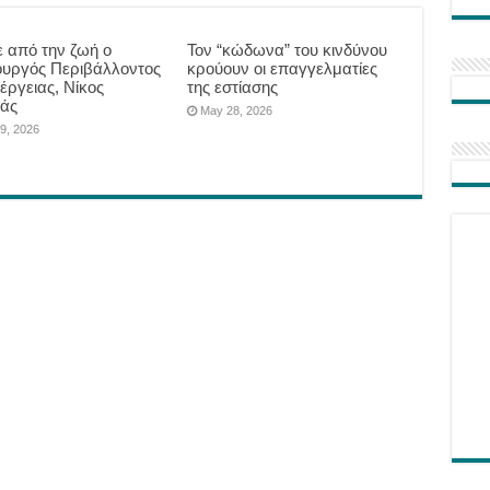
 από την ζωή ο
Τον “κώδωνα” του κινδύνου
υργός Περιβάλλοντος
κρούουν οι επαγγελματίες
έργειας, Νίκος
της εστίασης
άς
May 28, 2026
9, 2026