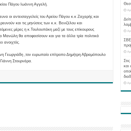
Θεσ
ρείου Πάγου Ιωάννη Αγγελή.
Ap
ευνα οι αντεισαγγελείς του Αρείου Πάγου κ.κ Ζαχαρής και
Δείτ
ρευνούν και τις μηνύσεις των κ.κ. Βενιζέλου και
λαμ
πόμενες μέρες η κ.Τουλουπάκη μαζί με τους επίκουρους
Ap
ιο Μανώλη θα αποφασίσουν και για τα άλλα τρία πολιτικά
ΣΒΕ
ι ανοιχτός.
προ
Ap
ωνη Γεωργιάδη ,τον ευρωπαίο επίτροπο Δημήτρη Αβραμόπουλο
Στις
 Γιάννη Στουρνάρα.
και 
οποί
διαδ
Ap